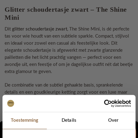
Glitter schoudertasje zwart – The Shine
Mini
Dit
glitter schoudertasje zwart
, The Shine Mini, is dé perfecte
tas voor wie houdt van een subtiele sparkle. Compact, stijlvol
en ideaal voor zowel een casual als feestelijke look. Dit
elegante schoudertasje is afgewerkt met zwarte glanzende
pailletten die het licht prachtig vangen — perfect voor een
avondje uit, een feestje of om je dagelijkse outfit nét dat beetje
extra glamour te geven.
De combinatie van de subtiel gehaakte basis, sprankelende
details en een goudkleurige ketting zorgt voor een luxe maar
speelse uitstraling.
Dankzij het compacte formaat neem je gemakkelijk je
essentials mee, zoals je telefoon, pasjes en lipgloss — stijlvol
Toestemming
Details
Over
én praktisch.