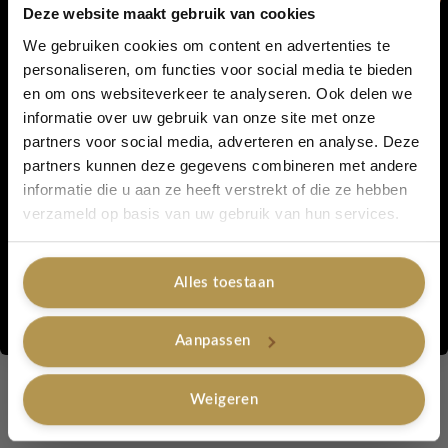
Afmeting: 20 x 16 cm (+/-)
Deze website maakt gebruik van cookies
We gebruiken cookies om content en advertenties te
Kleur: zwart met zwarte pailletten
personaliseren, om functies voor social media te bieden
en om ons websiteverkeer te analyseren. Ook delen we
5% korting...
Kettinglengte: 80 cm
informatie over uw gebruik van onze site met onze
partners voor social media, adverteren en analyse. Deze
Sluiting: drukknoop
partners kunnen deze gegevens combineren met andere
Lichtgewicht en comfortabel te dragen
informatie die u aan ze heeft verstrekt of die ze hebben
Ja, graag!
verzameld op basis van uw gebruik van hun services.
Verkrijgbaar in meerdere kleuren
Handgemaakt, hierdoor kan het formaat licht afwijken
Alles toestaan
Nee, bedankt
Dit glitter schoudertasje zwart is ontworpen voor vrouwen die
Aanpassen
houden van een elegante maar speelse uitstraling. De
goudkleurige ketting van 80 cm zorgt ervoor dat je het tasje
comfortabel crossbody kunt dragen, zowel casual als chic.
Weigeren
Of je nu kiest voor het zwarte glitter schoudertasje of de