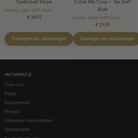
Sunkissed Stripe
Color Me Cosy – Tas Soft
Blue
Lovely Label with Love
€
34,95
Lovely Label with Love
€
29,95
Toevoegen aan winkelwagen
Toevoegen aan winkelwagen
INFORMATIE
Over ons
Blogs
Retourneren
Privacy
Algemene voorwaarden
Spaarpunten