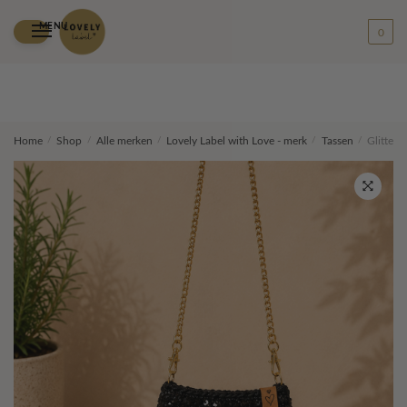
MENU
0
Skip
Skip
Home
/
Shop
/
Alle merken
/
Lovely Label with Love - merk
/
Tassen
/
Glitter 
to
to
navigation
content
🔍