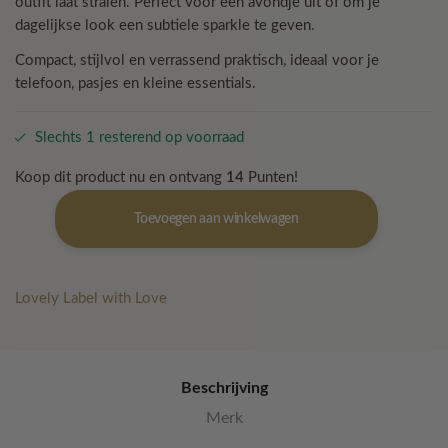
outfit laat stralen. Perfect voor een avondje uit of om je
dagelijkse look een subtiele sparkle te geven.
Compact, stijlvol en verrassend praktisch, ideaal voor je
telefoon, pasjes en kleine essentials.
Slechts 1 resterend op voorraad
Koop dit product nu en ontvang
14
Punten!
Glitter
Toevoegen aan winkelwagen
schoudertasje
zwart
–
The
Lovely Label with Love
Shine
Mini
aantal
Beschrijving
Merk