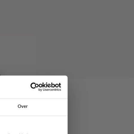
Over
sje met een vleugje
oon als stijlvol