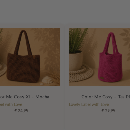
lor Me Cosy Xl – Mocha
Color Me Cosy – Tas P
bel with Love
Lovely Label with Love
€
34,95
€
29,95