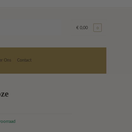
€
0,00
0
er Ons
Contact
oze
voorraad