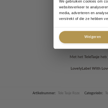
We gebruiken cookies om cont
✔️ Gemaakt van zacht, 
websiteverkeer te analyseren
✔️ Praktisch formaat 
media, adverteren en analys
✔️
Met een unieke voer
verstrekt of die ze hebben v
vanbuiten
✔️ Inclusief schouderk
✔️ Elk tasje is met de
Weigeren
✔️ In meerder kleuren 
Met het
TeleTasje
heb j
LovelyLabel With Love
Artikelnummer:
Tele Tasje Roze
Categorieën:
Te