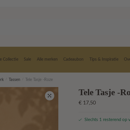
 Collectie
Sale
Alle merken
Cadeaubon
Tips & Inspiratie
Ov
erk
/
Tassen
/
Tele Tasje -Roze
Tele Tasje -R
€
17,50
🔍
Slechts 1 resterend op 