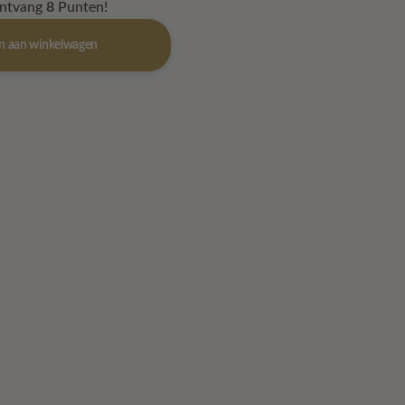
ontvang
8
Punten!
n aan winkelwagen