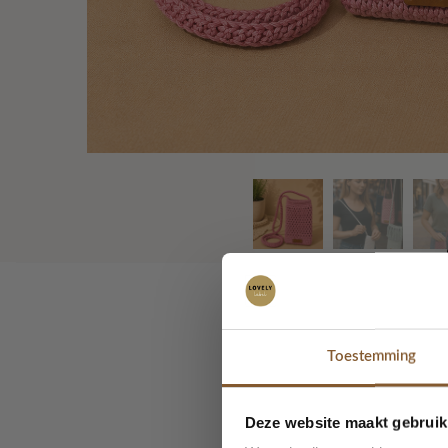
Toestemming
Ontdek het
TeleTasje
boho, een snufje charme
accessoire bij je outfit.
Deze website maakt gebruik