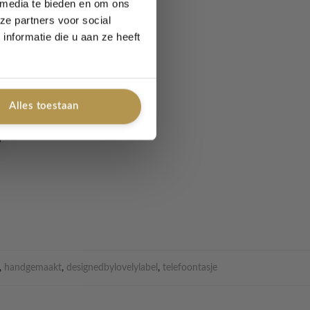
 media te bieden en om ons
ze partners voor social
nformatie die u aan ze heeft
net zo leuk als
Alles toestaan
,
handgemaakt
,
designedbylovelylabel
,
telefoontasje