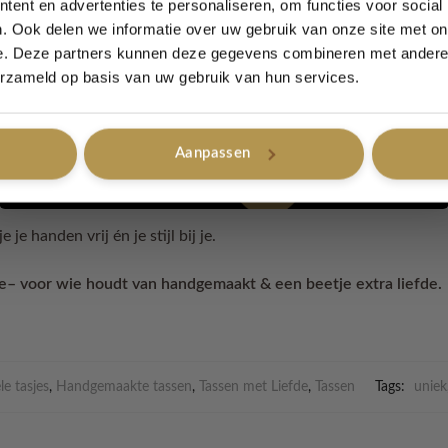
ent en advertenties te personaliseren, om functies voor social
stevig garen
. Ook delen we informatie over uw gebruik van onze site met on
van ca.
11 x 20 cm
– geschikt voor bijna elke smartphone
e. Deze partners kunnen deze gegevens combineren met andere i
Ja, graag!
ing van katoen met een vrolijk printje
– elk tasje is vanbinnen 
erzameld op basis van uw gebruik van hun services.
oord – ready to wear!
 hand gemaakt en dus uniek
Aanpassen
Nee, bedankt
verkrijgbaar
e je handen vrij én je stijl bij je.
– voor wie houdt van handgemaakt & een beetje extra liefde.
le tasjes
,
Handgemaakte tassen
,
Tassen met Liefde
,
Tassen
Tags:
uniek