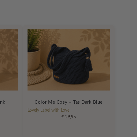
ink
Color Me Cosy – Tas Dark Blue
Lovely Label with Love
€
29,95