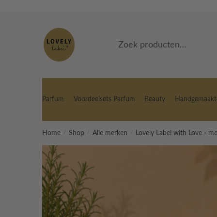
Skip
Skip
to
to
navigation
content
Zoeken
Zoeken
naar:
Parfum
Voordeelsets Parfum
Beauty
Handgemaakte
Home
/
Shop
/
Alle merken
/
Lovely Label with Love - m