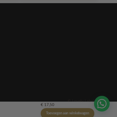
© Lovely Label
€
17,50
Toevoegen aan winkelwagen