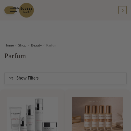
MENU
0
Skip
Skip
Home
/
Shop
/
Beauty
/
Parfum
to
to
Parfum
navigation
content
Show Filters