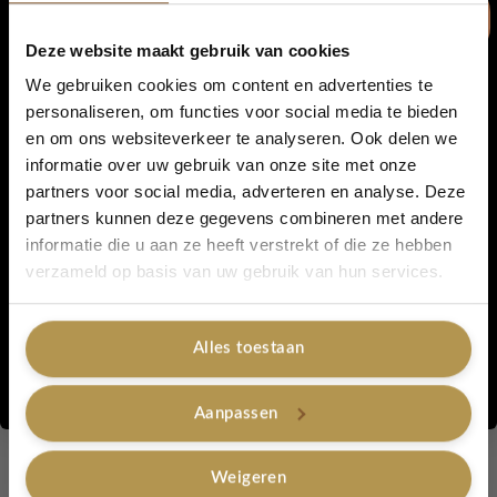
Deze website maakt gebruik van cookies
We gebruiken cookies om content en advertenties te
Yodeyma Dames Parfum
personaliseren, om functies voor social media te bieden
en om ons websiteverkeer te analyseren. Ook delen we
5% korting...
informatie over uw gebruik van onze site met onze
partners voor social media, adverteren en analyse. Deze
Show Filters
partners kunnen deze gegevens combineren met andere
informatie die u aan ze heeft verstrekt of die ze hebben
Ja, graag!
verzameld op basis van uw gebruik van hun services.
Yodeyma Parfum
Alles toestaan
Op zoek naar de lekkerste parfum, maar wil je niet te
Nee, bedankt
veel betalen? Op deze pagina vindt je alle Yodeyma
parfums voor een goede prijs. Een geurenwereld met
Aanpassen
citrusgeuren, aquatische tonen of een frisse geur
gecombineerd met de warmte van hout. Al deze
Weigeren
kenmerken zijn terug te vinden in de parfums van