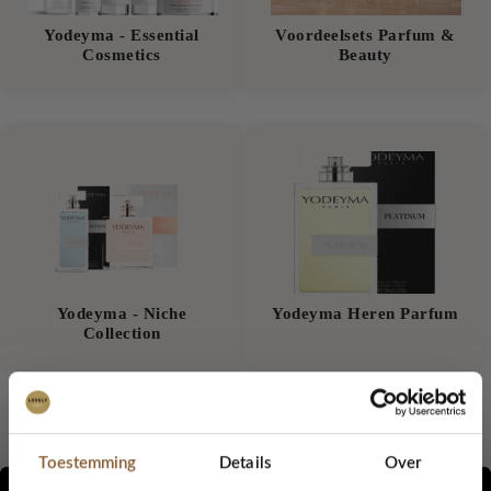
Yodeyma - Essential
Voordeelsets Parfum &
Cosmetics
Beauty
Yodeyma - Niche
Yodeyma Heren Parfum
Collection
Toestemming
Details
Over