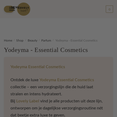
MENU
0
Skip
Skip
Home
/
Shop
/
Beauty
/
Parfum
/
Yodeyma - Essential Cosmetics
to
to
Yodeyma - Essential Cosmetics
navigation
content
Yodeyma Essential Cosmetics
Ontdek de luxe
Yodeyma Essential Cosmetics
collectie – een verzorgingslijn die de huid laat
stralen en intens hydrateert.
Bij
Lovely Label
vind je alle producten uit deze lijn,
ontworpen om je dagelijkse verzorgingsroutine nét
dat beetje extra luxe te geven.