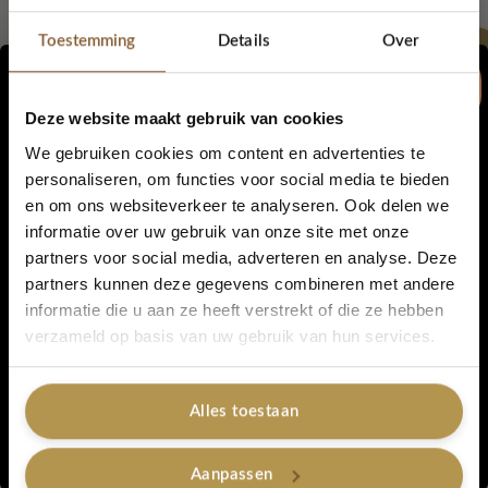
Oorspronkelijke
Huidige
€
27,90
€
16,95
€
39,89
prijs
prijs
Toestemming
Details
Over
was:
is:
Toevoegen aan winkelwagen
Toevoegen aan winkelwagen
€ 39,89.
€ 27,90.
Deze website maakt gebruik van cookies
We gebruiken cookies om content en advertenties te
personaliseren, om functies voor social media te bieden
en om ons websiteverkeer te analyseren. Ook delen we
5% korting...
informatie over uw gebruik van onze site met onze
partners voor social media, adverteren en analyse. Deze
partners kunnen deze gegevens combineren met andere
informatie die u aan ze heeft verstrekt of die ze hebben
Yodeyma – Anti-Aging
Yodeyma – Hydraterende
Ja, graag!
verzameld op basis van uw gebruik van hun services.
Voedende Creme
Lotion
€
19,75
€
17,95
Alles toestaan
Toevoegen aan winkelwagen
Toevoegen aan winkelwagen
Nee, bedankt
Aanpassen