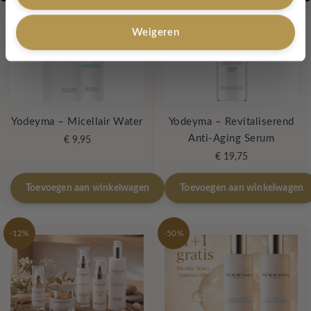
Weigeren
Yodeyma – Micellair Water
Yodeyma – Revitaliserend
Anti-Aging Serum
€
9,95
€
19,75
Toevoegen aan winkelwagen
Toevoegen aan winkelwagen
-12%
-50%