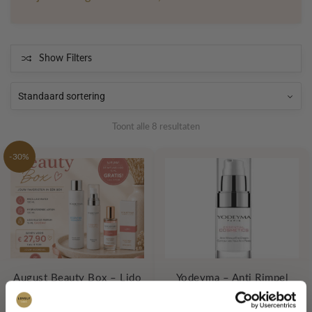
Show Filters
Toont alle 8 resultaten
-30%
August Beauty Box – Lido
Yodeyma – Anti Rimpel
Cadeau 🎁
Oogcontour