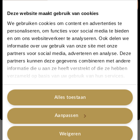
Deze website maakt gebruik van cookies
We gebruiken cookies om content en advertenties te
personaliseren, om functies voor social media te bieden
en om ons websiteverkeer te analyseren. Ook delen we
5% korting...
informatie over uw gebruik van onze site met onze
partners voor social media, adverteren en analyse. Deze
Alle voordelen van natuurlijke make-up!
partners kunnen deze gegevens combineren met andere
informatie die u aan ze heeft verstrekt of die ze hebben
1 juni 2023
Ja, graag!
verzameld op basis van uw gebruik van hun services.
Alle voordelen van natuurlijke make-up Vrouwen gebruiken
al heel lang make-up om zichzelf mooier te maken. Veel
vrouwen voelen zich onzeker zonder make-up of gebruiken het
Alles toestaan
om oneffenheden te verbergen. Het is eigenlijk een gewoonte
Nee, bedankt
geworden. Uit onderzoek blijkt dat ruim driekwart van de
Aanpassen
vrouwen make-up gebruikt. Dit is niet schadelijk voor […]
Weigeren