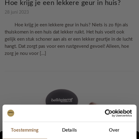
Hoe krijg je een lekkere geur in huis?
28 juni 2023
Hoe krijg je een lekkere geur in huis? Niets is zo fijn als
thuiskomen in een huis dat lekker ruikt. Het huis voelt ook
gelijk een stuk schoner aan als er een lekker geurtje in de lucht
hangt. Dat zorgt pas voor een rustgevend gevoel! Alleen, hoe
zorg je nou voor […]
Toestemming
Details
Over