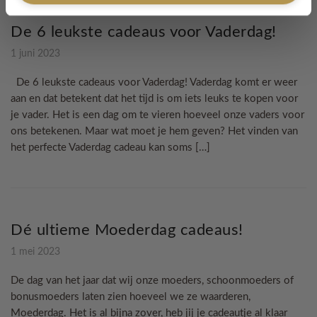
De 6 leukste cadeaus voor Vaderdag!
1 juni 2023
De 6 leukste cadeaus voor Vaderdag! Vaderdag komt er weer
aan en dat betekent dat het tijd is om iets leuks te kopen voor
je vader. Het is een dag om te vieren hoeveel onze vaders voor
ons betekenen. Maar wat moet je hem geven? Het vinden van
het perfecte Vaderdag cadeau kan soms […]
Dé ultieme Moederdag cadeaus!
1 mei 2023
De dag van het jaar dat wij onze moeders, schoonmoeders of
bonusmoeders laten zien hoeveel we ze waarderen,
Moederdag. Het is al bijna zover, heb jij je cadeautje al klaar