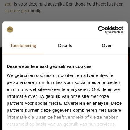
geur
is voor deze huid geschikt. Een droge huid heeft juist een
sterkere geur
nodig.
2: Spuit de geur direct op jouw
huid:
Toestemming
Details
Over
Wat is de
lekkerste parfum?
Dit verschilt
nogal per persoon.
De één wil graag een
geuren parfum,
terwijl de ander kiest voor
Deze website maakt gebruik van cookies
een frisse lekkere geur. Als je op zoek gaat naar een lekker
We gebruiken cookies om content en advertenties te
geurtje in de winkel, spuit deze meteen in de winkel op jouw
personaliseren, om functies voor social media te bieden
huid, zodat je een goed beeld krijgt hoe de geur ruikt. Er staan
en om ons websiteverkeer te analyseren. Ook delen we
5% korting...
namelijk ook papiertjes in veel winkels, maar die geven geen
informatie over uw gebruik van onze site met onze
goed beeld van de geur. Zoals eerder benoemd, verschillen de
partners voor social media, adverteren en analyse. Deze
huidtypes, dus door het op te spuiten, ruik je meteen de lekkere
partners kunnen deze gegevens combineren met andere
(of niet zo fijne) parfum op je huid.
informatie die u aan ze heeft verstrekt of die ze hebben
Ja, graag!
verzameld op basis van uw gebruik van hun services.