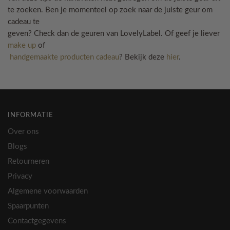
te zoeken. Ben je momenteel op zoek naar de juiste geur om
cadeau te
geven? Check dan de geuren van LovelyLabel. Of geef je liever
make up
of
handgemaakte producten cadeau
? Bekijk deze
hier
.
INFORMATIE
Over ons
Blogs
Retourneren
Privacy
Algemene voorwaarden
Spaarpunten
Contactgegevens