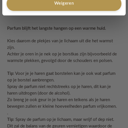
Weigeren
Parfum blijft het langste hangen op een warme huid.
Kies daarom de plekjes van je lichaam uit die het warmst
zijn.
Achter je oren in je nek op je borstkas zijn bijvoorbeeld de
warmste plekken, gevolgd door de schouders en polsen.
Tip
: Voor je je haren gaat borstelen kan je ook wat parfum
op je borstel aanbrengen.
Spray de parfum niet rechtstreeks op je haren, dit kan je
haren uitdrogen (door de alcohol).
Zo breng je ook geur in je haren en telkens als je haren
bewegen zullen er kleine hoeveelheden parfum vrijkomen.
.
Tip
: Spray de parfum op je lichaam, maar wrijf of dep niet.
Dit zal de balans van de geuren vernietigen waardoor de