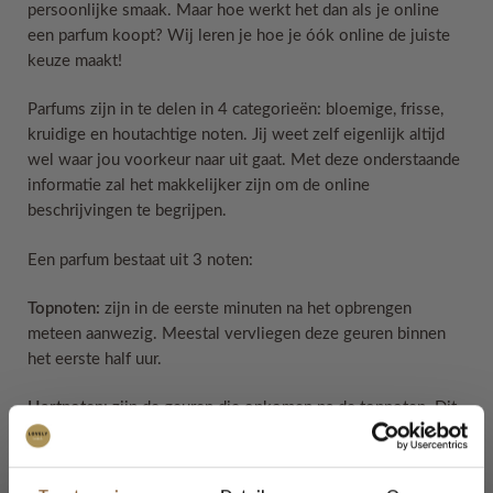
persoonlijke smaak. Maar hoe werkt het dan als je online
een parfum koopt? Wij leren je hoe je óók online de juiste
keuze maakt!
Parfums zijn in te delen in 4 categorieën: bloemige, frisse,
kruidige en houtachtige noten. Jij weet zelf eigenlijk altijd
wel waar jou voorkeur naar uit gaat. Met deze onderstaande
informatie zal het makkelijker zijn om de online
beschrijvingen te begrijpen.
Een parfum bestaat uit 3 noten:
Topnoten:
zijn in de eerste minuten na het opbrengen
meteen aanwezig. Meestal vervliegen deze geuren binnen
het eerste half uur.
Hartnoten:
zijn de geuren die opkomen na de topnoten. Dit
is de belangrijkste fase van de parfum.
Basisnoten
: zijn de geuren die als laatste overblijven. Ze