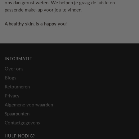
ons dan gerust weten. We helpen je graag de juiste en
passende make-up voor jou te vinden.
A healthy skin, is a happy you!
INFORMATIE
Over ons
Blogs
Retourneren
Privacy
Algemene voorwaarden
Spaarpunten
Contactgegevens
HULP NODIG?