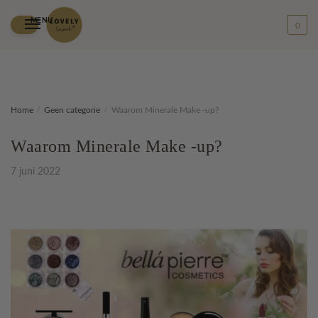
MENU
0
Skip
Skip
Home
/
Geen categorie
/
Waarom Minerale Make -up?
to
to
navigation
content
Waarom Minerale Make -up?
7 juni 2022