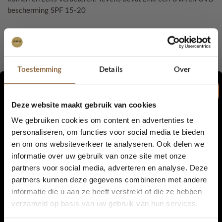
bescherming SPF 15-20
Alle producten zijn niet-comedogeen en olievrij, hierdoor
zullen de poriën niet verstoppen en kan jouw huid steeds
blijven ademen.
Toestemming
Details
Over
Minerale make-up wordt zelfs aangeraden door de
dermatologen.
Alle producten van Bella Pierre zijn
hypoallergeen. Dat wil zeggen dat je er niet op kan reageren.
Deze website maakt gebruik van cookies
Bella Pierre staat trouwens ook op de anti-allergische lijst! Dit
We gebruiken cookies om content en advertenties te
is een lijst met te gebruiken producten voor mensen die (zware)
personaliseren, om functies voor social media te bieden
allergieën hebben.
en om ons websiteverkeer te analyseren. Ook delen we
5% korting...
informatie over uw gebruik van onze site met onze
Hieronder vertellen we in het kort wat de voordelen zijn van
partners voor social media, adverteren en analyse. Deze
de foundations en poeders:
partners kunnen deze gegevens combineren met andere
De minerale poeders bevatten slechts 4 ingrediënten:
informatie die u aan ze heeft verstrekt of die ze hebben
Ja, graag!
verzameld op basis van uw gebruik van hun services.
Mica
(voor de dekking),