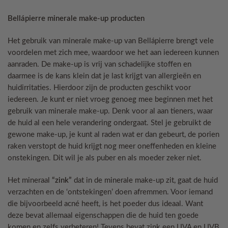
Bellápierre minerale make-up producten
Het gebruik van minerale make-up van Bellápierre brengt vele
voordelen met zich mee, waardoor we het aan iedereen kunnen
aanraden. De make-up is vrij van schadelijke stoffen en
daarmee is de kans klein dat je last krijgt van allergieën en
huidirritaties. Hierdoor zijn de producten geschikt voor
iedereen. Je kunt er niet vroeg genoeg mee beginnen met het
gebruik van minerale make-up. Denk voor al aan tieners, waar
de huid al een hele verandering ondergaat. Stel je gebruikt de
gewone make-up, je kunt al raden wat er dan gebeurt, de porien
raken verstopt de huid krijgt nog meer oneffenheden en kleine
onstekingen. Dit wil je als puber en als moeder zeker niet.
Het mineraal
“zink”
dat in de minerale make-up zit, gaat de huid
verzachten en de ‘ontstekingen’ doen afremmen. Voor iemand
die bijvoorbeeld acné heeft, is het poeder dus ideaal. Want
deze bevat allemaal eigenschappen die de huid ten goede
komen en zelfs verbeteren! Tevens bevat zink een UVA en UVB