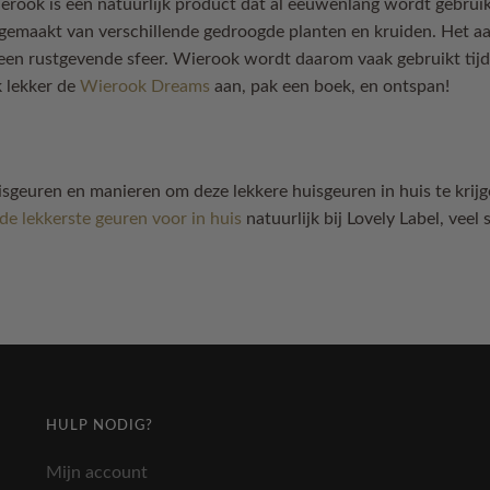
Wierook is een natuurlijk product dat al eeuwenlang wordt gebrui
emaakt van verschillende gedroogde planten en kruiden. Het aan
een rustgevende sfeer. Wierook wordt daarom vaak gebruikt tij
k lekker de
Wierook Dreams
aan, pak een boek, en ontspan!
huisgeuren en manieren om deze lekkere huisgeuren in huis te kri
de lekkerste geuren voor in huis
natuurlijk bij Lovely Label, veel 
HULP NODIG?
Mijn account