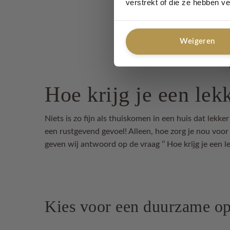
verstrekt of die ze hebben v
Weigeren
Hoe krijg je een lek
Niets is zo fijn als thuiskomen in een huis dat lekke
een rustgevend gevoel! Alleen, hoe zorg je nou voor d
geven wij antwoord op de vraag ‘’ Hoe krijg je een le
Kies voor een duurzame opt