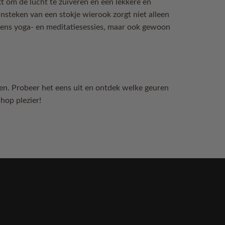
kt om de lucht te zuiveren en een lekkere en
steken van een stokje wierook zorgt niet alleen
dens yoga- en meditatiesessies, maar ook gewoon
jgen. Probeer het eens uit en ontdek welke geuren
shop plezier!