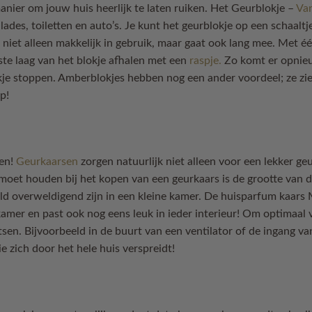
nier om jouw huis heerlijk te laten ruiken. Het Geurblokje –
Van
 lades, toiletten en auto’s. Je kunt het geurblokje op een schaalt
 niet alleen makkelijk in gebruik, maar gaat ook lang mee. Met éé
ste laag van het blokje afhalen met een
raspje.
Zo komt er opnieuw
kje stoppen. Amberblokjes hebben nog een ander voordeel; ze zien 
p!
sen!
Geurkaarsen
zorgen natuurlijk niet alleen voor een lekker ge
 moet houden bij het kopen van een geurkaars is de grootte van d
eld overweldigend zijn in een kleine kamer. De huisparfum kaars
mer en past ook nog eens leuk in ieder interieur! Om optimaal 
tsen. Bijvoorbeeld in de buurt van een ventilator of de ingang van
e zich door het hele huis verspreidt!