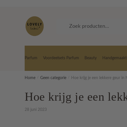
Skip
Skip
to
to
navigation
content
Zoeken
Zoeken
naar:
Parfum
Voordeelsets Parfum
Beauty
Handgemaakte
Home
/
Geen categorie
/
Hoe krijg je een lekkere geur in 
Hoe krijg je een lek
28 juni 2023