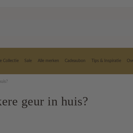
 Collectie
Sale
Alle merken
Cadeaubon
Tips & Inspiratie
Ov
huis?
kere geur in huis?