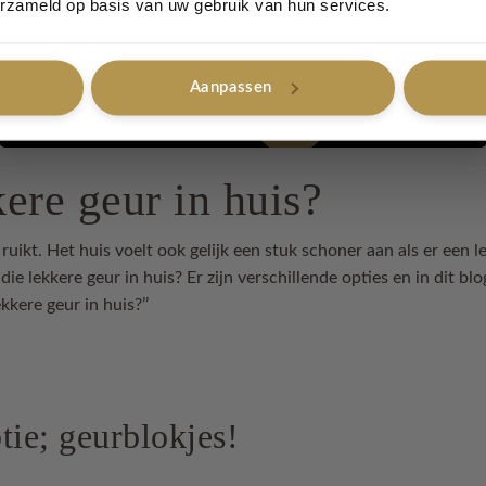
erzameld op basis van uw gebruik van hun services.
Aanpassen
Nee, bedankt
kere geur in huis?
r ruikt. Het huis voelt ook gelijk een stuk schoner aan als er een 
ie lekkere geur in huis? Er zijn verschillende opties en in dit b
kkere geur in huis?’’
ie; geurblokjes!