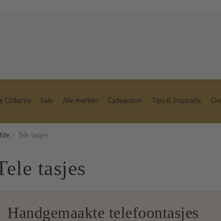
 Collectie
Sale
Alle merken
Cadeaubon
Tips & Inspiratie
Ov
efde
/
Tele tasjes
Tele tasjes
Handgemaakte telefoontasjes