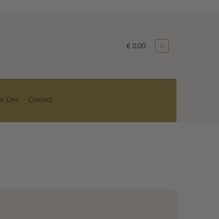
€
0,00
0
er Ons
Contact