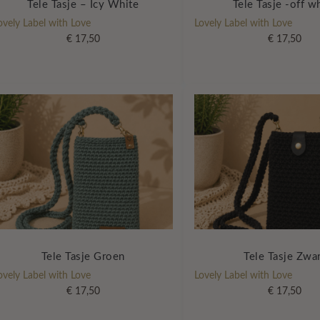
Tele Tasje – Icy White
Tele Tasje -off w
ovely Label with Love
Lovely Label with Love
€
17,50
€
17,50
Tele Tasje Groen
Tele Tasje Zwa
ovely Label with Love
Lovely Label with Love
€
17,50
€
17,50