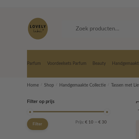
Skip
Skip
to
to
navigation
content
Zoeken
Zoeken
naar:
Parfum
Voordeelsets Parfum
Beauty
Handgemaakte
Home
/
Shop
/
Handgemaakte Collectie
/
Tassen met Li
Filter op prijs
Min.
Max.
Prijs:
€ 10
—
€ 30
Filter
prijs
prijs