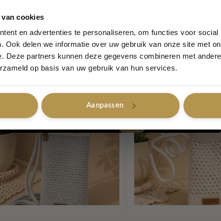
5% korting...
 van cookies
ent en advertenties te personaliseren, om functies voor social
Glitter schoudertasje zwart – The
Lovely Mini Bag – Wa
. Ook delen we informatie over uw gebruik van onze site met on
Shine Mini
Lovely Label with Love
e. Deze partners kunnen deze gegevens combineren met andere i
Ja, graag!
€
24,95
ovely Label with Love
erzameld op basis van uw gebruik van hun services.
€
29,95
Aanpassen
Nee, bedankt
Out of stock