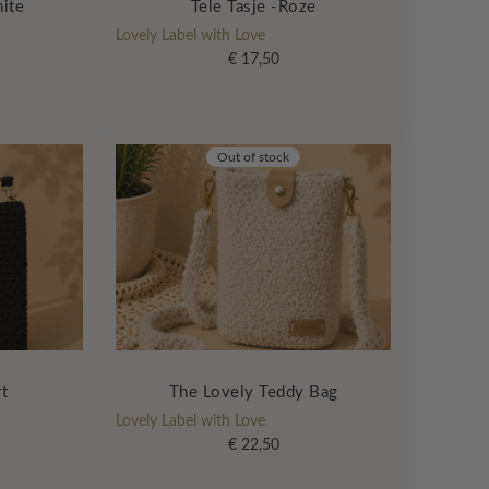
hite
Tele Tasje -Roze
Lovely Label with Love
€
17,50
Out of stock
rt
The Lovely Teddy Bag
Lovely Label with Love
€
22,50