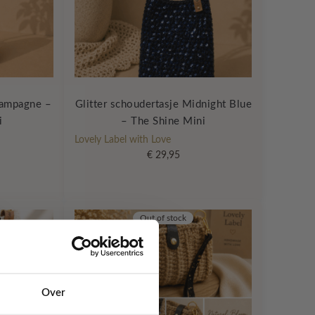
hampagne –
Glitter schoudertasje Midnight Blue
i
– The Shine Mini
Lovely Label with Love
€
29,95
Out of stock
Over