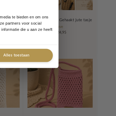
 media te bieden en om ons
rm Ivory
Natural Bloom – Gehaakt jute tasje
ze partners voor social
Lovely Label with Love
nformatie die u aan ze heeft
€
24,95
Alles toestaan