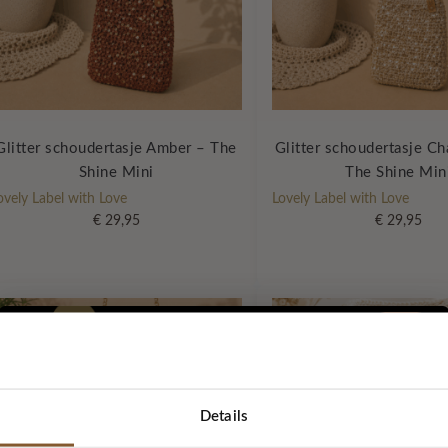
Glitter schoudertasje Amber – The
Glitter schoudertasje C
Shine Mini
The Shine Min
ovely Label with Love
Lovely Label with Love
€
29,95
€
29,95
Details