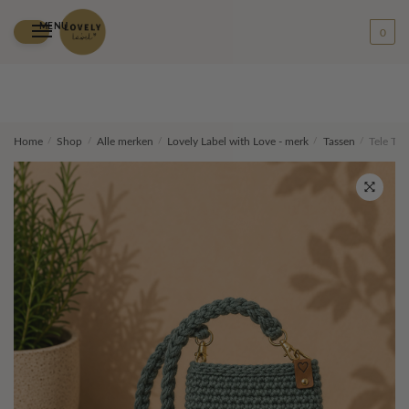
MENU
0
Skip
Skip
Home
/
Shop
/
Alle merken
/
Lovely Label with Love - merk
/
Tassen
/
Tele Tas
to
to
navigation
content
🔍