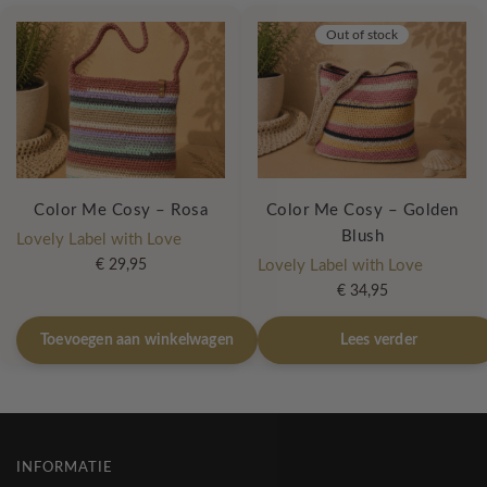
Out of stock
Color Me Cosy – Rosa
Color Me Cosy – Golden
Blush
Lovely Label with Love
€
29,95
Lovely Label with Love
€
34,95
Toevoegen aan winkelwagen
Lees verder
INFORMATIE