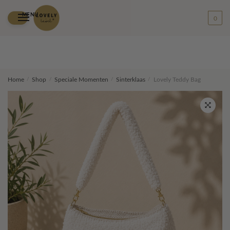
MENU
0
Skip
Skip
Home
/
Shop
/
Speciale Momenten
/
Sinterklaas
/
Lovely Teddy Bag
to
to
navigation
content
🔍