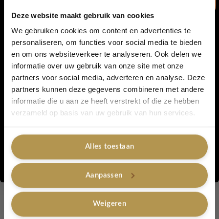
Kenmerken
Deze website maakt gebruik van cookies
Handgemaakt
We gebruiken cookies om content en advertenties te
personaliseren, om functies voor social media te bieden
Zachte teddy-look stof
en om ons websiteverkeer te analyseren. Ook delen we
5% korting...
informatie over uw gebruik van onze site met onze
Gehaakte bodem van dik zandkleurig katoen voor extra
partners voor social media, adverteren en analyse. Deze
stevigheid
partners kunnen deze gegevens combineren met andere
Rits afgewerkt met hetzelfde katoen
informatie die u aan ze heeft verstrekt of die ze hebben
Ja, graag!
verzameld op basis van uw gebruik van hun services.
Goudkleurige details
Comfortabel schouderhengsel
Alles toestaan
Nee, bedankt
Wil je liever een tas in een andere kleur of een ander model? Stuur
Aanpassen
ons dan gerust een mailtje; we denken graag met je mee.
Lovely Label
is een duurzaam, milieuvriendelijk en tijdloos
Weigeren
label. Ieder product wordt met liefde en zorg door ons