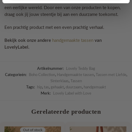
ontworpen en handgemaakt, waardoor we samen bijdragen aan
een eerlijke wereld. Door een van onze producten te kopen,
draag ook jij jouw steentje bij aan een duurzame toekomst.
Een prachtig product met een even prachtig verhaal.
Bekijk ook onze andere
handgemaakte tassen
van
LovelyLabel.
Artikelnummer:
Lovely Teddy Bag
Categorieën:
Boho Collection
,
Handgemaakte tassen
,
Tassen met Liefde
,
Sinterklaas
,
Tassen
Tags:
hip
,
tas
,
gehaakt
,
duurzaam
,
handgemaakt
Merk:
Lovely Label with Love
Gerelateerde producten
Out of stock