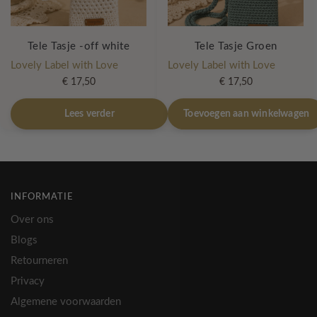
Tele Tasje -off white
Tele Tasje Groen
Lovely Label with Love
Lovely Label with Love
€
17,50
€
17,50
Lees verder
Toevoegen aan winkelwagen
INFORMATIE
Over ons
Blogs
Retourneren
Privacy
Algemene voorwaarden