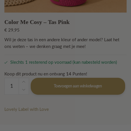
Color Me Cosy – Tas Pink
€
29,95
Wil je deze tas in een andere kleur of ander model? Laat het
ons weten – we denken graag met je mee!
Slechts 1 resterend op voorraad (kan nabesteld worden)
Koop dit product nu en ontvang
14
Punten!
Color
Toevoegen aan winkelwagen
Me
Cosy
–
Tas
Lovely Label with Love
Pink
aantal