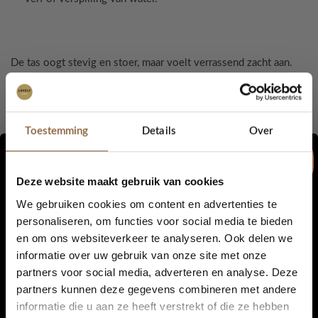
De tas oogt stevig en stoer, maar voelt verrassend zacht aan.
Zelfs na veelvuldig gebruik én wassen blijft ze mooi in vorm en
kleur.
Afmetingen:
Toestemming
Details
Over
• Breedte: 33 cm
Deze website maakt gebruik van cookies
• Hoogte: 38 cm
We gebruiken cookies om content en advertenties te
• Bodem: 13 cm
personaliseren, om functies voor social media te bieden
• Hengsels: comfortabel op de schouder
en om ons websiteverkeer te analyseren. Ook delen we
5% korting...
informatie over uw gebruik van onze site met onze
Wasadvies:
koud of lauw wassen – het materiaal kan iets
krimpen bij hoge temperaturen.
partners voor social media, adverteren en analyse. Deze
partners kunnen deze gegevens combineren met andere
Wil je deze tas in een andere kleur of ander model? Laat het
informatie die u aan ze heeft verstrekt of die ze hebben