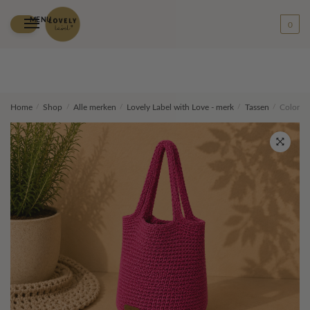
MENU
0
Skip
Skip
Home
/
Shop
/
Alle merken
/
Lovely Label with Love - merk
/
Tassen
/
Color M
to
to
navigation
content
🔍