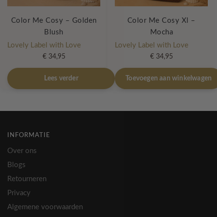
Color Me Cosy – Golden
Color Me Cosy Xl –
Blush
Mocha
Lovely Label with Love
Lovely Label with Love
€
34,95
€
34,95
Lees verder
Toevoegen aan winkelwagen
INFORMATIE
Over ons
Blogs
Retourneren
Privacy
Algemene voorwaarden