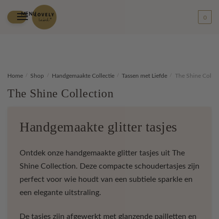
MENU
0
Skip
Skip
Home
/
Shop
/
Handgemaakte Collectie
/
Tassen met Liefde
/
The Shine Collec
to
to
The Shine Collection
navigation
content
Handgemaakte glitter tasjes
Ontdek onze handgemaakte glitter tasjes uit The
Shine Collection. Deze compacte schoudertasjes zijn
perfect voor wie houdt van een subtiele sparkle en
een elegante uitstraling.
De tasjes zijn afgewerkt met glanzende pailletten en