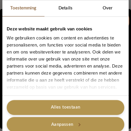
Toestemming
Details
Over
Glitter schoudertasje
Glitter schoudertasje
Deze website maakt gebruik van cookies
Amber – The Shine Mini
Champagne – The Shine
We gebruiken cookies om content en advertenties te
Mini
Lovely Label with Love
personaliseren, om functies voor social media te bieden
€
29,95
Lovely Label with Love
en om ons websiteverkeer te analyseren. Ook delen we
5% korting...
€
29,95
informatie over uw gebruik van onze site met onze
partners voor social media, adverteren en analyse. Deze
Toevoegen aan winkelwagen
Lees verder
partners kunnen deze gegevens combineren met andere
informatie die u aan ze heeft verstrekt of die ze hebben
Ja, graag!
verzameld op basis van uw gebruik van hun services.
Alles toestaan
Nee, bedankt
Aanpassen