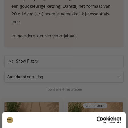
een goudkleurige ketting. Dankzij het formaat van
20 x 16 cm (+/-) neem je gemakkelijk je essentials
mee.
In meerdere kleuren verkrijgbaar.
Show Filters
Toont alle 4 resultaten
Out of stock