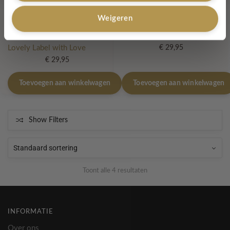
Glitter schoudertasje
Glitter schoudertasje zwart
Weigeren
Midnight Blue – The Shine
– The Shine Mini
Mini
Lovely Label with Love
Lovely Label with Love
€
29,95
€
29,95
Toevoegen aan winkelwagen
Toevoegen aan winkelwagen
Show Filters
Toont alle 4 resultaten
INFORMATIE
Over ons