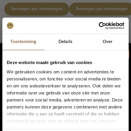
Toevoegen aan winkelwagen
Toevoegen aan winkelwagen
Out of stock
Toestemming
Details
Over
Deze website maakt gebruik van cookies
We gebruiken cookies om content en advertenties te
personaliseren, om functies voor social media te bieden
Retro pannenlappen – Soft
Retro pannenlappen – Terra
en om ons websiteverkeer te analyseren. Ook delen we
Black & Latte
5% korting...
Lovely Label with Love
informatie over uw gebruik van onze site met onze
Lovely Label with Love
€
12,95
partners voor social media, adverteren en analyse. Deze
€
12,95
partners kunnen deze gegevens combineren met andere
informatie die u aan ze heeft verstrekt of die ze hebben
Lees verder
Toevoegen aan winkelwagen
Ja, graag!
verzameld op basis van uw gebruik van hun services.