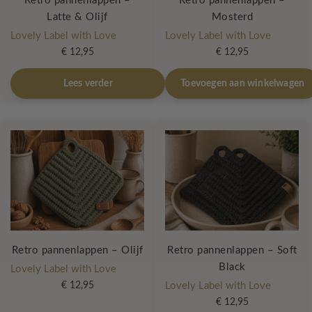
Retro pannenlappen –
Retro pannenlappen –
Latte & Olijf
Mosterd
Lovely Label with Love
Lovely Label with Love
€
12,95
€
12,95
Lees verder
Toevoegen aan winkelwagen
Retro pannenlappen – Olijf
Retro pannenlappen – Soft
Black
Lovely Label with Love
€
12,95
Lovely Label with Love
€
12,95