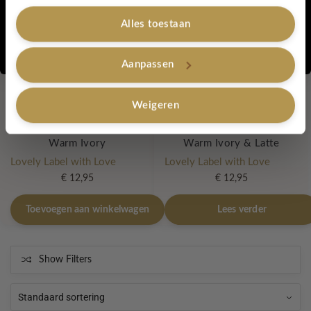
Out of stock
Alles toestaan
Nee, bedankt
Aanpassen
Weigeren
Retro pannenlappen –
Retro pannenlappen –
Warm Ivory
Warm Ivory & Latte
Lovely Label with Love
Lovely Label with Love
€
12,95
€
12,95
Toevoegen aan winkelwagen
Lees verder
Show Filters