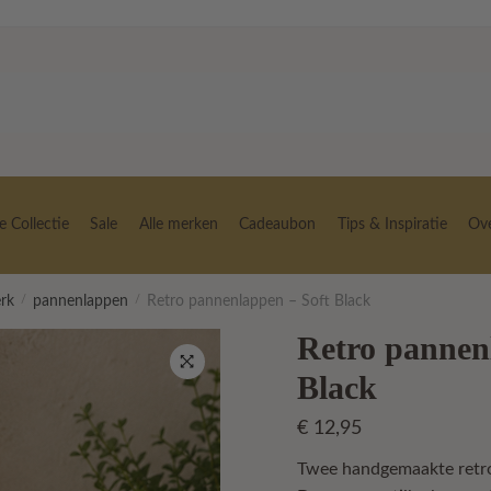
 Collectie
Sale
Alle merken
Cadeaubon
Tips & Inspiratie
Ov
erk
/
pannenlappen
/
Retro pannenlappen – Soft Black
Retro pannen
Black
🔍
€
12,95
Twee handgemaakte retr