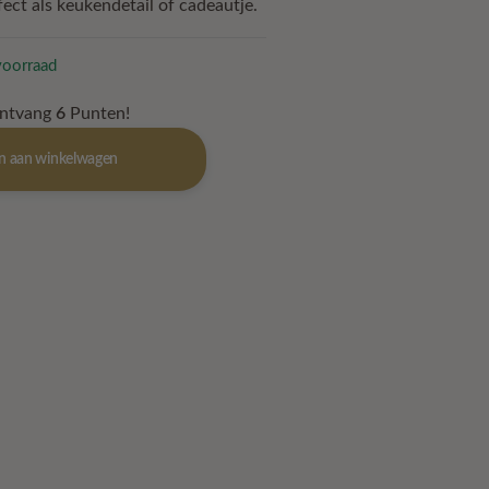
fect als keukendetail of cadeautje.
voorraad
ontvang
6
Punten!
n aan winkelwagen