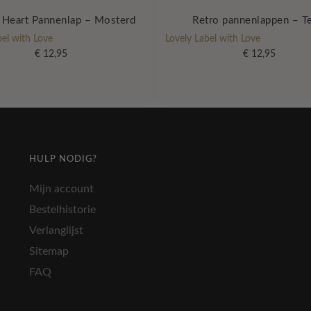
 Heart Pannenlap – Mosterd
Retro pannenlappen – Te
bel with Love
Lovely Label with Love
€
12,95
€
12,95
HULP NODIG?
Mijn account
Bestelhistorie
Verlanglijst
Sitemap
FAQ