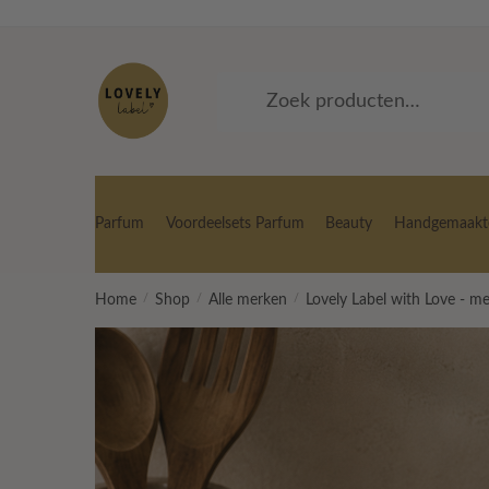
Skip
Skip
to
to
navigation
content
Zoeken
Zoeken
naar:
Parfum
Voordeelsets Parfum
Beauty
Handgemaakte
Home
/
Shop
/
Alle merken
/
Lovely Label with Love - m