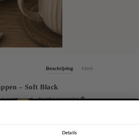
Beschrijving
Merk
ppen – Soft Black
van weggeweest… de retro pannenlap 🧶
pannenlappen in
Soft Black
geven je keuken direct een gezellige, no
r of oma vroeger ook had – maar dan in een fris, modern jasje.
volledig met de hand gemaakt
en afgewerkt met een stoer
leren
Details
ien.