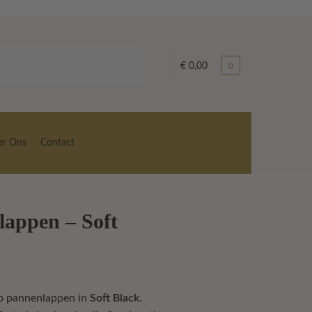
€
0,00
0
er Ons
Contact
lappen – Soft
o pannenlappen in
Soft Black
.