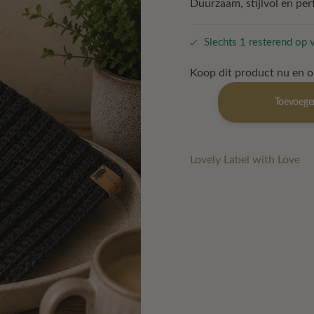
Duurzaam, stijlvol en per
Slechts 1 resterend op 
Koop dit product nu en 
Retro
Toevoege
pannenlappen
–
Soft
Black
Lovely Label with Love
aantal