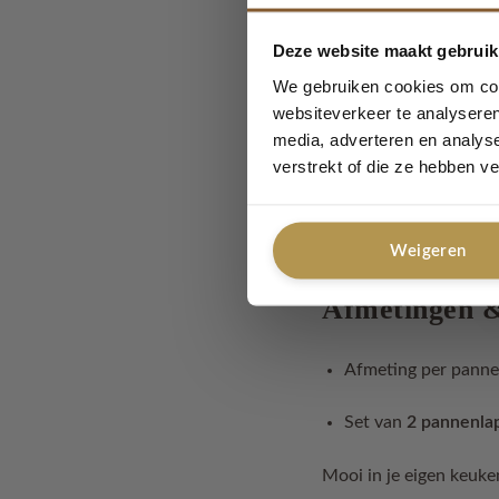
Deze website maakt gebruik
Duurzaam & 
We gebruiken cookies om cont
websiteverkeer te analyseren
Gemaakt van
100% 
media, adverteren en analys
verstrekt of die ze hebben v
Samenstelling: ±80
Wasbaar op
30°C
Weigeren
Afmetingen 
Afmeting per panne
Set van
2 pannenla
Mooi in je eigen keuk