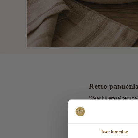
Retro pannenla
Weer helemaal terug 
Deze gehaakte retro 
Zo eentje die je moede
De pannenlappen zijn
Toestemming
gebruik én leuk om te z