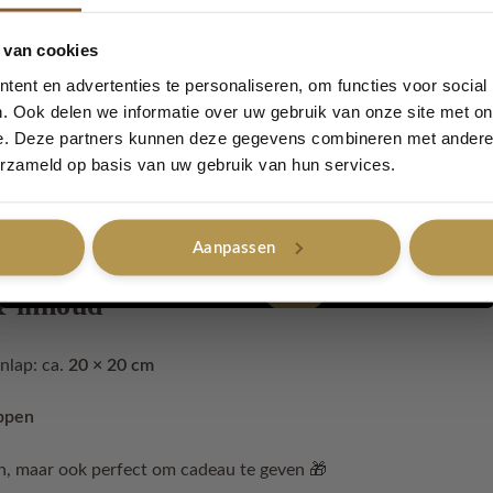
5% korting...
 van cookies
praktisch
ent en advertenties te personaliseren, om functies voor social
. Ook delen we informatie over uw gebruik van onze site met on
gerecycled garen
e. Deze partners kunnen deze gegevens combineren met andere i
Ja, graag!
erzameld op basis van uw gebruik van hun services.
% katoen & 20% andere vezels
Aanpassen
Nee, bedankt
& inhoud
nlap: ca.
20 × 20 cm
ppen
en, maar ook perfect om cadeau te geven 🎁