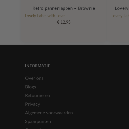
Retro pannenlappen – Brownie
Lovely
Lovely Label with Love
Lovely La
€
12,95
INFORMATIE
Over ons
Blogs
Retourneren
Privacy
Algemene voorwaarden
Spaarpunten