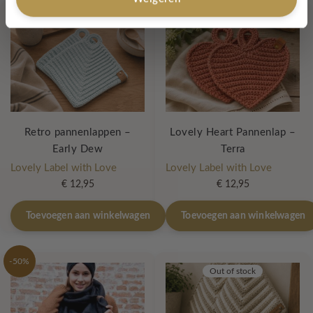
Retro pannenlappen –
Lovely Heart Pannenlap –
Early Dew
Terra
Lovely Label with Love
Lovely Label with Love
€
12,95
€
12,95
Toevoegen aan winkelwagen
Toevoegen aan winkelwagen
-50%
Out of stock