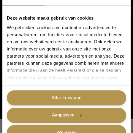
Wasbaar op
30°C
Deze website maakt gebruik van cookies
Afmetingen & inhoud
We gebruiken cookies om content en advertenties te
personaliseren, om functies voor social media te bieden
Afmeting per pannenlap: ca.
20 × 20 cm
en om ons websiteverkeer te analyseren. Ook delen we
5% korting...
informatie over uw gebruik van onze site met onze
Set van
2 pannenlappen
partners voor social media, adverteren en analyse. Deze
partners kunnen deze gegevens combineren met andere
Mooi in je eigen keuken, maar ook perfect om cadeau te geven
informatie die u aan ze heeft verstrekt of die ze hebben
🎁
Ja, graag!
verzameld op basis van uw gebruik van hun services.
Artikelnummer:
Retro pannenlappen-Soft Black & Latte
Alles toestaan
Categorieën:
Pannenlappen
,
Sinterklaas
,
pannenlappen
Tags:
pannenlappen
,
hip
,
gehaakt
,
duurzaam
,
retro
,
cadeautje
Nee, bedankt
Aanpassen
Gerelateerde producten
Weigeren