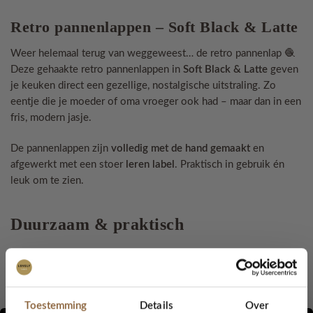
Retro pannenlappen – Soft Black & Latte
Weer helemaal terug van weggeweest… de retro pannenlap 🧶
Deze gehaakte retro pannenlappen in
Soft Black & Latte
geven
je keuken direct een gezellige, nostalgische uitstraling. Zo
eentje die je moeder of oma vroeger ook had – maar dan in een
fris, modern jasje.
De pannenlappen zijn
volledig met de hand gemaakt
en
afgewerkt met een stoer
leren label
. Praktisch in gebruik én
leuk om te zien.
Duurzaam & praktisch
Gemaakt van
100% gerecycled garen
Samenstelling: ±80% katoen & 20% andere vezels
Toestemming
Details
Over