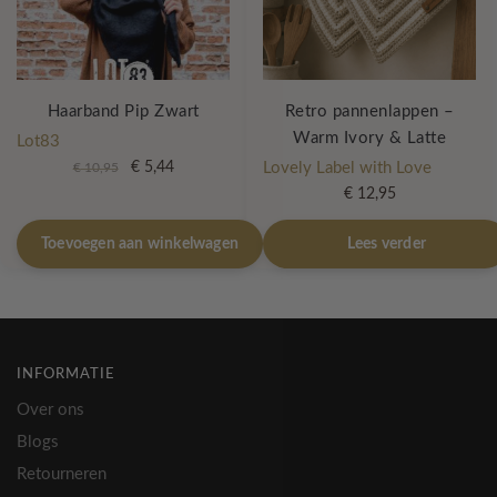
Haarband Pip Zwart
Retro pannenlappen –
Warm Ivory & Latte
Lot83
Oorspronkelijke
Huidige
€
5,44
Lovely Label with Love
€
10,95
prijs
prijs
€
12,95
was:
is:
€ 10,95.
€ 5,44.
Toevoegen aan winkelwagen
Lees verder
INFORMATIE
Over ons
Blogs
Retourneren