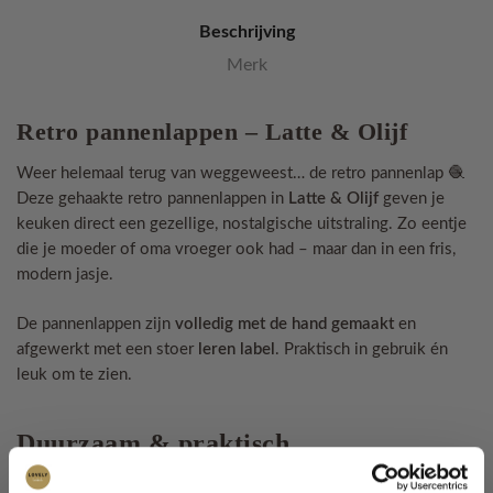
Beschrijving
Merk
Retro pannenlappen – Latte & Olijf
Weer helemaal terug van weggeweest… de retro pannenlap 🧶
Deze gehaakte retro pannenlappen in
Latte & Olijf
geven je
keuken direct een gezellige, nostalgische uitstraling. Zo eentje
die je moeder of oma vroeger ook had – maar dan in een fris,
modern jasje.
De pannenlappen zijn
volledig met de hand gemaakt
en
afgewerkt met een stoer
leren label
. Praktisch in gebruik én
leuk om te zien.
Duurzaam & praktisch