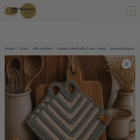
MENU
0
Skip
Skip
Home
/
Shop
/
Alle merken
/
Lovely Label with Love - merk
/
pannenlappen
/
to
to
navigation
content
🔍