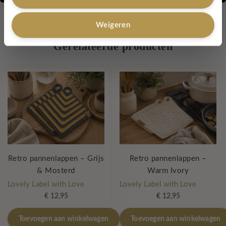
Categorieën:
Pannenlappen
,
Sinterklaas
,
pannenlappen
Tags:
pannenlappen
,
hip
,
gehaakt
,
duurzaam
,
retro
,
cadeautje
Weigeren
Gerelateerde producten
Retro pannenlappen – Grijs
Retro pannenlappen –
& Mosterd
Warm Ivory
Lovely Label with Love
Lovely Label with Love
€
12,95
€
12,95
Toevoegen aan winkelwagen
Toevoegen aan winkelwagen