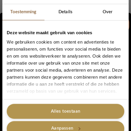
Gemaakt van
100% gerecycled garen
Toestemming
Details
Over
Samenstelling: ±80% katoen & 20% andere vezels
Wasbaar op
30°C
Deze website maakt gebruik van cookies
We gebruiken cookies om content en advertenties te
Afmetingen & inhoud
personaliseren, om functies voor social media te bieden
en om ons websiteverkeer te analyseren. Ook delen we
5% korting...
Afmeting per pannenlap: ca.
20 × 20 cm
informatie over uw gebruik van onze site met onze
partners voor social media, adverteren en analyse. Deze
Set van
2 pannenlappen
partners kunnen deze gegevens combineren met andere
informatie die u aan ze heeft verstrekt of die ze hebben
Mooi in je eigen keuken, maar ook perfect om cadeau te geven
Ja, graag!
verzameld op basis van uw gebruik van hun services.
🎁
Kijk hier voor nog meer
pannenlappen
Alles toestaan
Nee, bedankt
Artikelnummer:
Latte & Olijf
Aanpassen