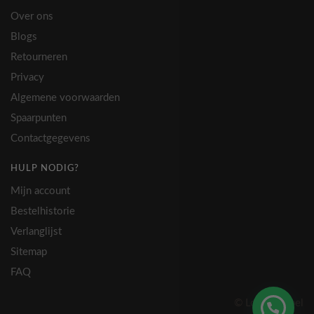
optie
Over ons
kan
Blogs
gekozen
Retourneren
worden
op
Privacy
de
Algemene voorwaarden
productpagina
Spaarpunten
Contactgegevens
HULP NODIG?
Mijn account
Bestelhistorie
Verlanglijst
Sitemap
FAQ
© Lovely Label