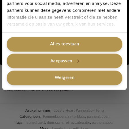
partners voor social media, adverteren en analyse. Deze
partners kunnen deze gegevens combineren met andere
Afmetingen & inhoud
informatie die u aan ze heeft verstrekt of die ze hebben
Ja, graag!
verzameld op basis van uw gebruik van hun services.
Afmeting per pannenlap: ca. 20 x 20 cm
Set van 2 pannenlappen
Alles toestaan
Een prachtig cadeau voor een housewarming, verjaardag,
Nee, bedankt
moederdag of gewoon om jezelf mee te verwennen. Met deze
Aanpassen
handgemaakte hartjes voeg je direct een warme en persoonlijke
touch toe aan iedere keuken.
Weigeren
Bekijk ook onze andere handgemaakte
pannenlappen
en
keukenaccessoires van LovelyLabel.
Artikelnummer:
Lovely Heart Pannenlap - Terra
Categorieën:
Pannenlappen
,
Sinterklaas
,
pannenlappen
Tags:
hip
,
gehaakt
,
duurzaam
,
retro
,
cadeautje
,
pannenlappen
Merk:
Lovely Label with Love