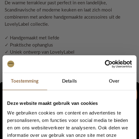
De warme terrakleur past perfect in een landelijke,
Scandinavische of moderne keuken en laat zich mooi
combineren met andere handgemaakte accessoires uit de
LovelyLabel collectie.
✓ Handgemaakt met liefde
✓ Praktische ophanglus
✓ Uniek ontwerp van LovelyLabel
✓ Duurzaam geproduceerd
✓ Iedere pannenlap is uniek
Toestemming
Details
Over
Duurzaam & praktisch
Gemaakt van 100% gerecycled garen
Deze website maakt gebruik van cookies
Samenstelling: ±80% katoen en 20% andere vezels
We gebruiken cookies om content en advertenties te
Stevig en slijtvast
personaliseren, om functies voor social media te bieden
Wasbaar op 30°C
en om ons websiteverkeer te analyseren. Ook delen we
5% korting...
informatie over uw gebruik van onze site met onze
Geschikt voor dagelijks gebruik