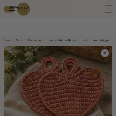
MENU
0
Skip
Skip
Home
/
Shop
/
Alle merken
/
Lovely Label with Love - merk
/
pannenlappen
/
to
to
navigation
content
🔍