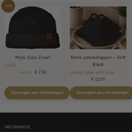
-50%
Muts Suus Zwart
Retro pannenlappen – Soft
Black
Lot83
Oorspronkelijke
Huidige
€
7,58
Lovely Label with Love
€
15,25
prijs
prijs
€
12,95
was:
is:
€ 15,25.
€ 7,58.
Toevoegen aan winkelwagen
Toevoegen aan winkelwagen
INFORMATIE