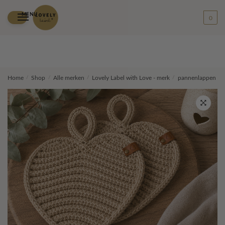
MENU
0
Skip
Skip
Home
/
Shop
/
Alle merken
/
Lovely Label with Love - merk
/
pannenlappen
/
to
to
navigation
content
🔍