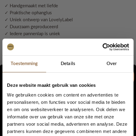
✓ Handgemaakt met liefde
✓ Praktische ophanglus
✓ Uniek ontwerp van LovelyLabel
✓ Duurzaam geproduceerd
✓ Iedere pannenlap is uniek
Duurzaam & praktisch
Toestemming
Details
Over
Gemaakt van 100% gerecycled garen
Samenstelling: ±80% katoen en 20% andere vezels
Stevig en slijtvast
Deze website maakt gebruik van cookies
Wasbaar op 30°C
We gebruiken cookies om content en advertenties te
Geschikt voor dagelijks gebruik
personaliseren, om functies voor social media te bieden
en om ons websiteverkeer te analyseren. Ook delen we
5% korting...
informatie over uw gebruik van onze site met onze
Afmetingen & inhoud
partners voor social media, adverteren en analyse. Deze
partners kunnen deze gegevens combineren met andere