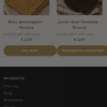
Retro pannenlappen –
Lovely Heart Pannenlap –
Mosterd
Brownie
Lovely Label with Love
Lovely Label with Love
€
12,95
€
12,95
Lees verder
Toevoegen aan winkelwagen
INFORMATIE
Over ons
Blogs
Retourneren