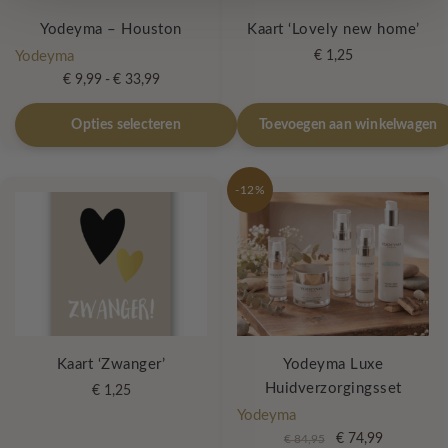
Yodeyma – Houston
Kaart ‘Lovely new home’
Yodeyma
€
1,25
Prijsklasse:
€
9,99
-
€
33,99
€ 9,99
Dit
tot
Opties selecteren
Toevoegen aan winkelwagen
product
€ 33,99
heeft
meerdere
-12%
variaties.
Deze
optie
kan
gekozen
worden
op
Kaart ‘Zwanger’
Yodeyma Luxe
de
Huidverzorgingsset
€
1,25
productpagina
Yodeyma
Oorspronkelijke
Huidige
€
74,99
€
84,95