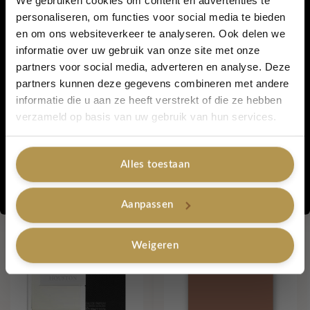
We gebruiken cookies om content en advertenties te
een woonketting of met masking tape.
personaliseren, om functies voor social media te bieden
en om ons websiteverkeer te analyseren. Ook delen we
5% korting...
Het formaat van de kaart is 105x148mm gedrukt op 400grams
informatie over uw gebruik van onze site met onze
papier.
partners voor social media, adverteren en analyse. Deze
partners kunnen deze gegevens combineren met andere
informatie die u aan ze heeft verstrekt of die ze hebben
Artikelnummer:
Kaart "You are solid gold"
Ja, graag!
verzameld op basis van uw gebruik van hun services.
Categorieën:
Valentijnsdag
,
Wenskaarten
,
Kaartjes met Liefde
Tags:
kaart
,
wenskaart
Alles toestaan
Gerelateerde producten
Nee, bedankt
Aanpassen
Weigeren