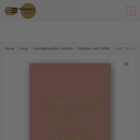
MENU
0
Skip
Skip
Home
/
Shop
/
Handgemaakte Collectie
/
Kaartjes met Liefde
/
Kaart “You are s
to
to
navigation
content
🔍