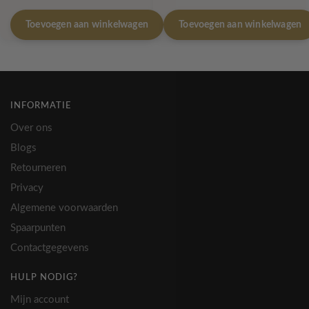
prijs
prijs
was:
is:
Toevoegen aan winkelwagen
Toevoegen aan winkelwagen
€ 84,95.
€ 74,99.
INFORMATIE
Over ons
Blogs
Retourneren
Privacy
Algemene voorwaarden
Spaarpunten
Contactgegevens
HULP NODIG?
Mijn account