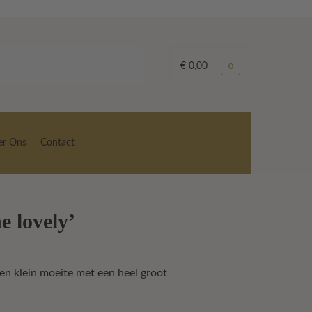
€
0,00
0
er Ons
Contact
e lovely’
en klein moeite met een heel groot