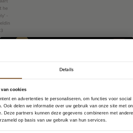
Beschrijving
kaartje?
Details
5% korting...
 van cookies
de kaart kun je het adres en een persoonlijk boodschap schrijve
ent en advertenties te personaliseren, om functies voor social
. Ook delen we informatie over uw gebruik van onze site met on
e. Deze partners kunnen deze gegevens combineren met andere i
Ja, graag!
erzameld op basis van uw gebruik van hun services.
ok gebruiken als woonkaarten. Leuk aan een woonketting of met 