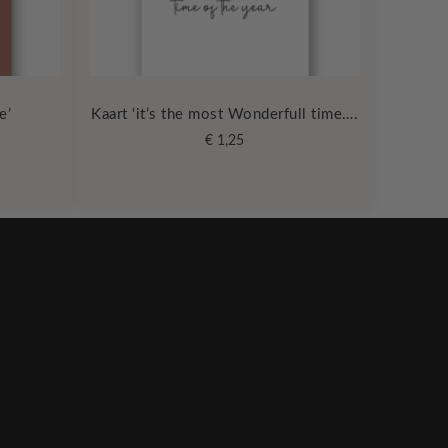
e’
Kaart ‘it’s the most Wonderfull time….
€
1,25