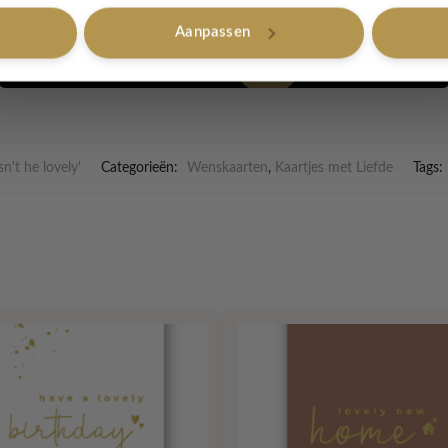
Aanpassen
Nee, bedankt
art is 105x148mm gedrukt op 400grams papier.
Isn't he lovely'
Categorieën:
Wenskaarten
,
Kaartjes met Liefde
Tags: