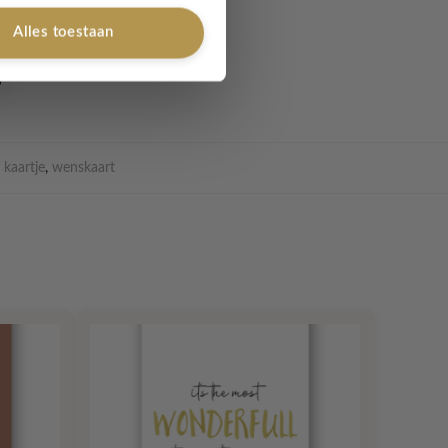
Alles toestaan
kaartje
,
wenskaart