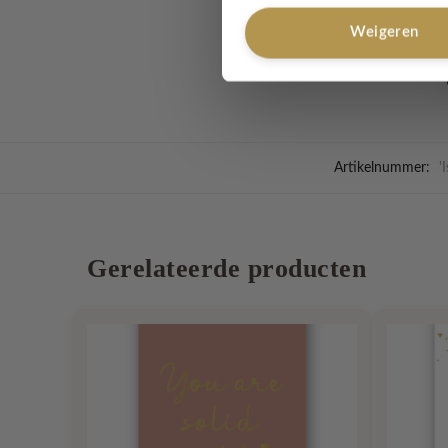
Weigeren
Het formaat van de ka
Artikelnummer:
'
Gerelateerde producten