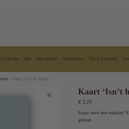
 Collectie
Sale
Alle merken
Cadeaubon
Tips & Inspiratie
Ov
iefde
/
Kaart ‘Isn’t he lovely’
Kaart ‘Isn’t h
€
1,25
🔍
Stuur eens een kaartje? E
gebaar.