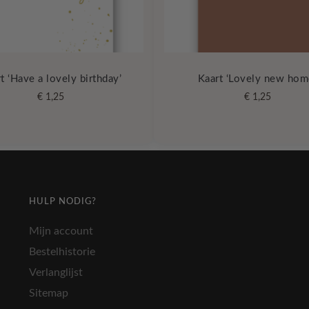
t ‘Have a lovely birthday’
Kaart ‘Lovely new hom
€
1,25
€
1,25
HULP NODIG?
Mijn account
Bestelhistorie
Verlanglijst
Sitemap