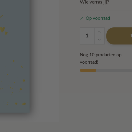
Wie verras jij?
Op voorraad
Kaart
'Isn't
he
lovely'
Nog 10 producten op
aantal
voorraad!