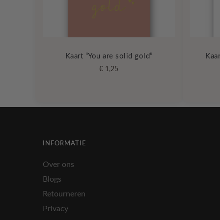
Kaart “You are solid gold”
Kaar
€
1,25
INFORMATIE
Over ons
Blogs
Retourneren
Privacy