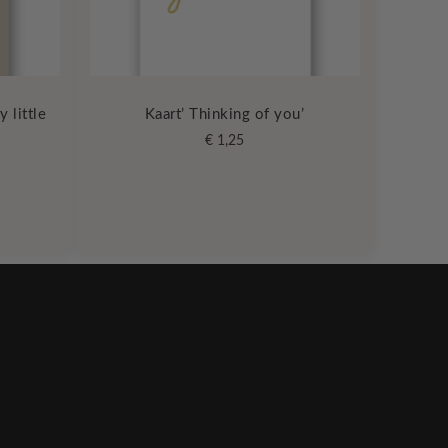
 little
Kaart’ Thinking of you’
€
1,25