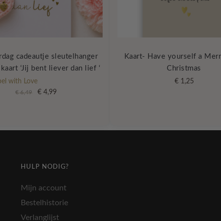
dag cadeautje sleutelhanger
Kaart- Have yourself a Merry
kaart ‘Jij bent liever dan lief ‘
Christmas
bel with Love
€
1,25
Oorspronkelijke
Huidige
€
4,99
€
6,49
prijs
prijs
was:
is:
€ 6,49.
€ 4,99.
HULP NODIG?
Mijn account
Bestelhistorie
Verlanglijst