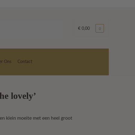
€
0,00
0
er Ons
Contact
he lovely’
en klein moeite met een heel groot