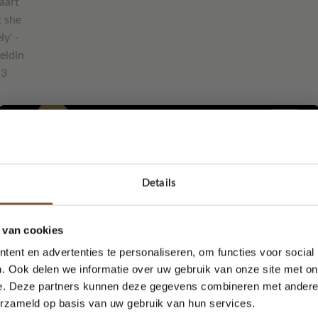
Beschrijving
kaartje?
Details
5% korting...
de kaart kun je het adres en een persoonlijk boodschap schrijve
 van cookies
ent en advertenties te personaliseren, om functies voor social
. Ook delen we informatie over uw gebruik van onze site met on
e. Deze partners kunnen deze gegevens combineren met andere i
Ja, graag!
ok gebruiken als woonkaarten. Leuk aan een woonketting of met 
erzameld op basis van uw gebruik van hun services.