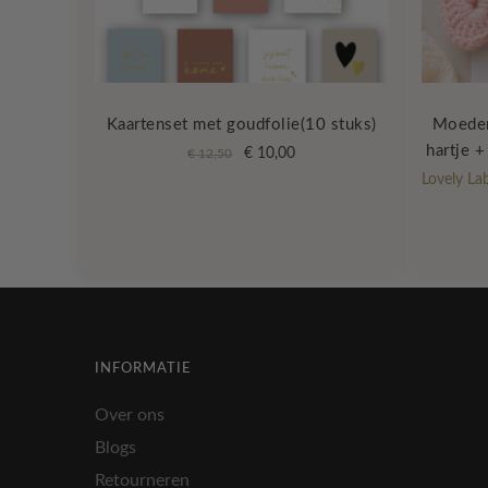
Kaartenset met goudfolie(10 stuks)
Moeder
hartje + 
Oorspronkelijke
Huidige
€
10,00
€
12,50
prijs
prijs
Lovely La
was:
is:
€ 12,50.
€ 10,00.
INFORMATIE
Over ons
Blogs
Retourneren