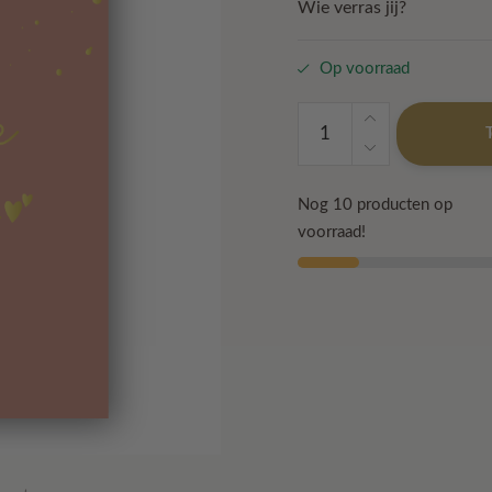
Wie verras jij?
Op voorraad
Kaart
'Isn't
she
lovely'
Nog 10 producten op
aantal
voorraad!