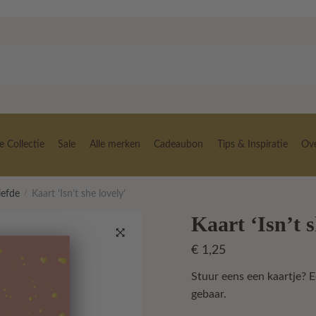
 Collectie
Sale
Alle merken
Cadeaubon
Tips & Inspiratie
Ov
iefde
/
Kaart ‘Isn’t she lovely’
Kaart ‘Isn’t s
€
1,25
🔍
Stuur eens een kaartje? E
gebaar.