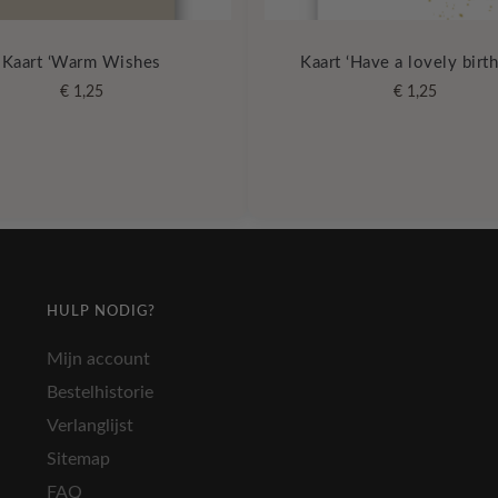
Kaart ‘Warm Wishes
Kaart ‘Have a lovely birt
€
1,25
€
1,25
HULP NODIG?
Mijn account
Bestelhistorie
Verlanglijst
Sitemap
FAQ