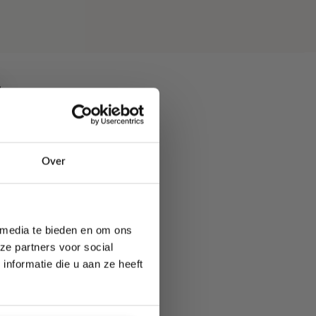
tle
Over
 media te bieden en om ons
ze partners voor social
n.
nformatie die u aan ze heeft
masking tape.