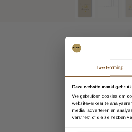
Kaart- H
Christm
Toestemming
Deze website maakt gebruik
Kaart- Have yourself a 
We gebruiken cookies om cont
websiteverkeer te analyseren
Aan de achterkant van 
media, adverteren en analys
verstrekt of die ze hebben v
Je kunt de kaartjes o