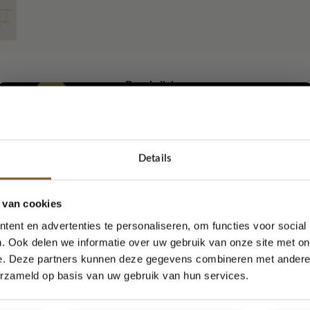
Beschrijving
ave yourself a Merry lit
as
Details
5% korting...
 van cookies
Merry little Christmas ,Wie stuur jij met kerst dit leuke kaartje?
ent en advertenties te personaliseren, om functies voor social
. Ook delen we informatie over uw gebruik van onze site met on
de kaart kun je het adres en een persoonlijk boodschap schrijve
e. Deze partners kunnen deze gegevens combineren met andere i
Ja, graag!
erzameld op basis van uw gebruik van hun services.
ok gebruiken als woonkaarten. Leuk aan een woonketting of met 