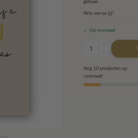
gebaar.
Wie verras jij?
Op voorraad
Kaart-
Have
yourself
a
Nog 10 producten op
Merry
voorraad!
little
Christmas
aantal