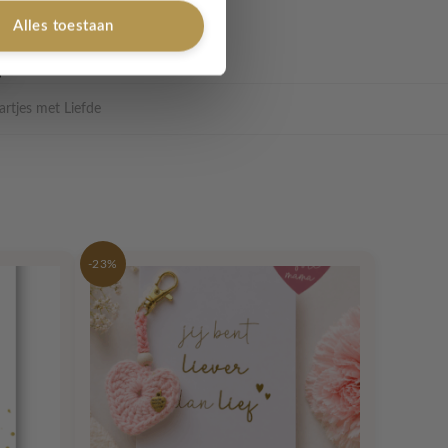
Alles toestaan
artjes met Liefde
-23%