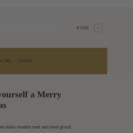
€
0,00
0
er Ons
Contact
yourself a Merry
as
en klein moeite met een heel groot