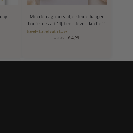
hday’
Moederdag cadeautje sleutelhanger
hartje + kaart ‘Jij bent liever dan lief ‘
Lovely Label with Love
Oorspronkelijke
Huidige
€
4,99
€
6,49
prijs
prijs
was:
is:
€ 6,49.
€ 4,99.