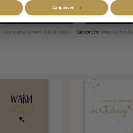
art is 105x148mm gedrukt op 400grams papier.
Aanpassen
Nee, bedankt
Have yourself a Merry little Christmas
Categorieën:
Wenskaarten
,
Ka