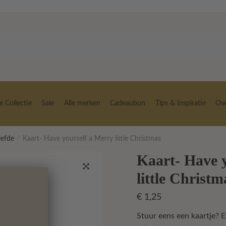
 Collectie
Sale
Alle merken
Cadeaubon
Tips & Inspiratie
Ov
iefde
/
Kaart- Have yourself a Merry little Christmas
Kaart- Have 
little Christm
🔍
€
1,25
Stuur eens een kaartje? E