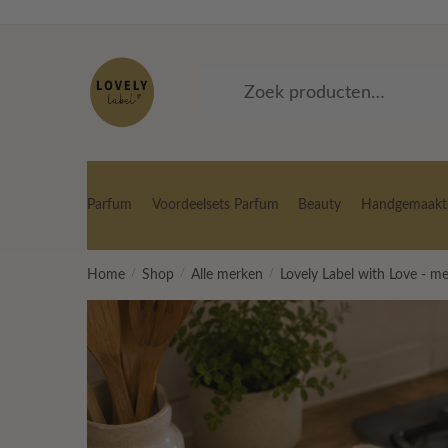
Skip
Skip
to
to
navigation
content
Zoeken
Zoeken
naar:
Parfum
Voordeelsets Parfum
Beauty
Handgemaakte
Home
/
Shop
/
Alle merken
/
Lovely Label with Love - m