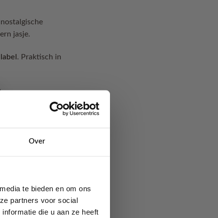
 nostalgische
ern jasje.
 label
. Praktisch in
Over
 media te bieden en om ons
ze partners voor social
nformatie die u aan ze heeft