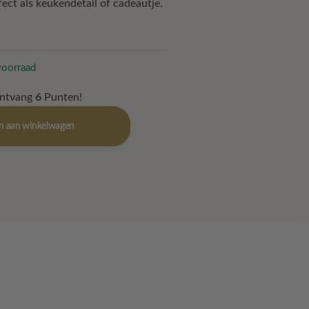
fect als keukendetail of cadeautje.
voorraad
ontvang
6
Punten!
n aan winkelwagen