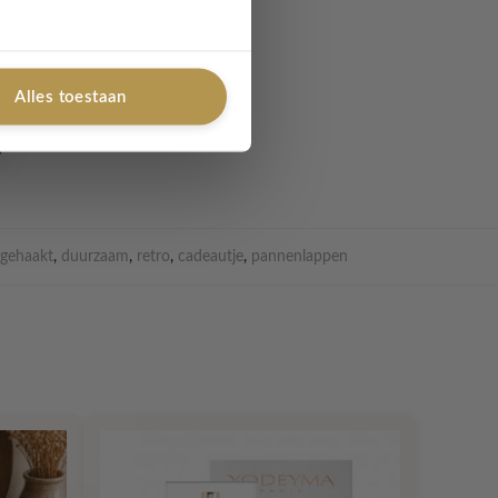
Alles toestaan
gehaakt
,
duurzaam
,
retro
,
cadeautje
,
pannenlappen