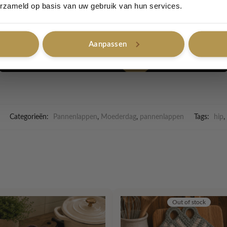
Ja, graag!
erzameld op basis van uw gebruik van hun services.
nlap: ca.
20 × 20 cm
ppen
Aanpassen
Nee, bedankt
en, maar ook perfect om cadeau te geven 🎁
Categorieën:
Pannenlappen
,
Moederdag
,
pannenlappen
Tags:
hip
,
Out of stock