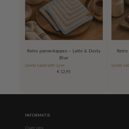
Retro pannenlappen – Latte & Dusty
Retro
Blue
Lovely Label with Love
Lovely La
€
12,95
INFORMATIE
Over ons