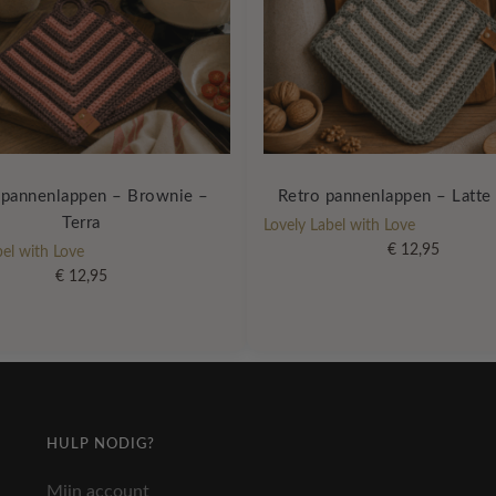
 pannenlappen – Brownie –
Retro pannenlappen – Latte 
Terra
Lovely Label with Love
€
12,95
bel with Love
€
12,95
HULP NODIG?
Mijn account