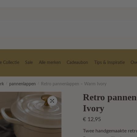
 Collectie
Sale
Alle merken
Cadeaubon
Tips & Inspiratie
Ov
erk
/
pannenlappen
/
Retro pannenlappen – Warm Ivory
Retro panne
Ivory
🔍
€
12,95
Twee handgemaakte retro