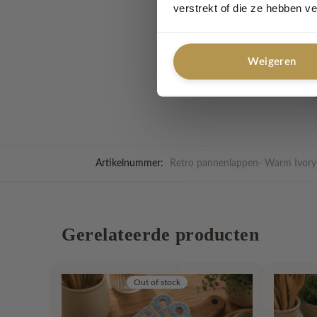
verstrekt of die ze hebben v
Afmeting per panne
Set van
2 pannenla
Weigeren
Mooi in je eigen keuk
Artikelnummer:
Retro pannenlappen- Warm Ivory
Gerelateerde producten
Out of stock