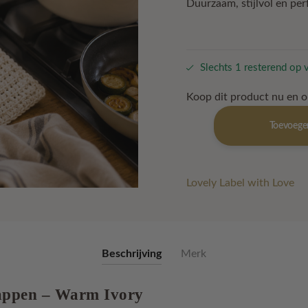
Duurzaam, stijlvol en per
Slechts 1 resterend op 
Koop dit product nu en 
Retro
Toevoege
pannenlappen
–
Warm
Ivory
Lovely Label with Love
aantal
Beschrijving
Merk
appen – Warm Ivory