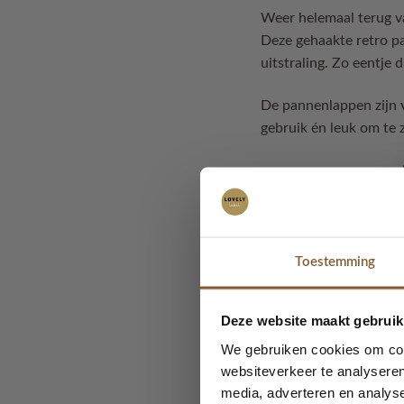
Weer helemaal terug 
Deze gehaakte retro 
uitstraling. Zo eentje
De pannenlappen zijn
gebruik én leuk om te z
Duurzaam & 
Gemaakt van
100% 
Toestemming
Samenstelling: ±80
Deze website maakt gebruik
Wasbaar op
30°C
We gebruiken cookies om cont
websiteverkeer te analyseren
Afmetingen 
media, adverteren en analys