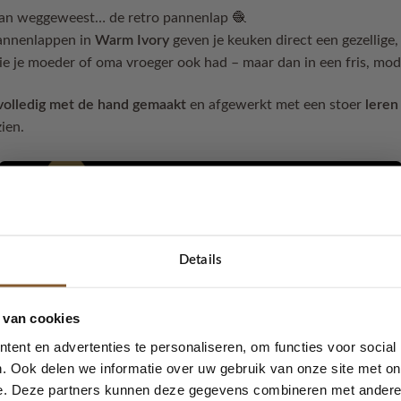
van weggeweest… de retro pannenlap 🧶
pannenlappen in
Warm Ivory
geven je keuken direct een gezellige,
 die je moeder of oma vroeger ook had – maar dan in een fris, mod
volledig met de hand gemaakt
en afgewerkt met een stoer
leren
ien.
praktisch
gerecycled garen
Details
% katoen & 20% andere vezels
5% korting...
 van cookies
ent en advertenties te personaliseren, om functies voor social
. Ook delen we informatie over uw gebruik van onze site met on
& inhoud
e. Deze partners kunnen deze gegevens combineren met andere i