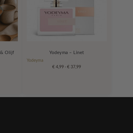
& Olijf
Yodeyma – Linet
Yodeyma
Prijsklasse:
€
4,99
-
€
37,99
€ 4,99
Dit
tot
product
€ 37,99
heeft
meerdere
variaties.
Deze
optie
kan
gekozen