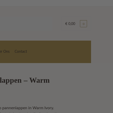
€
0,00
0
er Ons
Contact
nlappen – Warm
 pannenlappen in Warm Ivory.