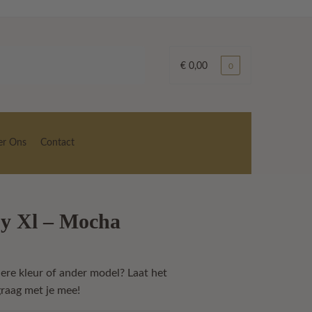
€
0,00
0
er Ons
Contact
y Xl – Mocha
dere kleur of ander model? Laat het
raag met je mee!