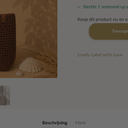
Slechts 1 resterend op 
Koop dit product nu en 
Color
Toevoege
Me
Cosy
Xl
-
Lovely Label with Love
Mocha
aantal
Beschrijving
Merk