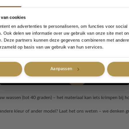
5% korting...
 van cookies
ent en advertenties te personaliseren, om functies voor social
iefde met de hand gemaakt, daardoor is iedere tas uniek ✨
. Ook delen we informatie over uw gebruik van onze site met on
e. Deze partners kunnen deze gegevens combineren met andere i
Ja, graag!
erzameld op basis van uw gebruik van hun services.
Aanpassen
60 cm
Nee, bedankt
w wassen (tot 40 graden) – het materiaal kan iets krimpen bij 
 andere kleur of ander model? Laat het ons weten – we denken g