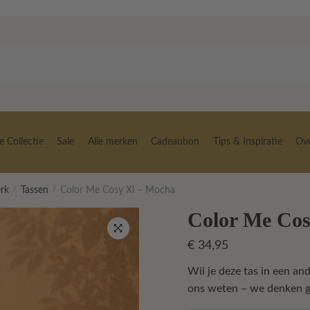
 Collectie
Sale
Alle merken
Cadeaubon
Tips & Inspiratie
Ov
erk
/
Tassen
/
Color Me Cosy Xl – Mocha
Color Me Cos
€
34,95
🔍
Wil je deze tas in een an
ons weten – we denken g