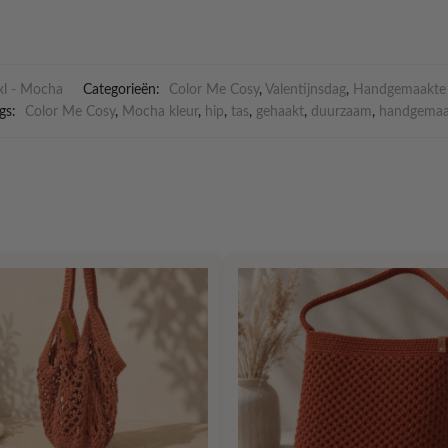
xl - Mocha
Categorieën:
Color Me Cosy
,
Valentijnsdag
,
Handgemaakte 
gs:
Color Me Cosy
,
Mocha kleur
,
hip
,
tas
,
gehaakt
,
duurzaam
,
handgemaa