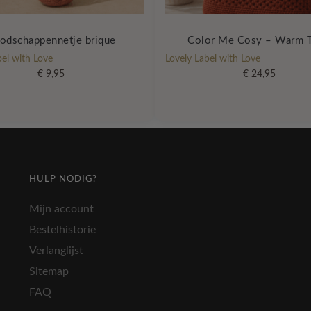
odschappennetje brique
Color Me Cosy – Warm T
bel with Love
Lovely Label with Love
€
9,95
€
24,95
HULP NODIG?
Mijn account
Bestelhistorie
Verlanglijst
Sitemap
FAQ