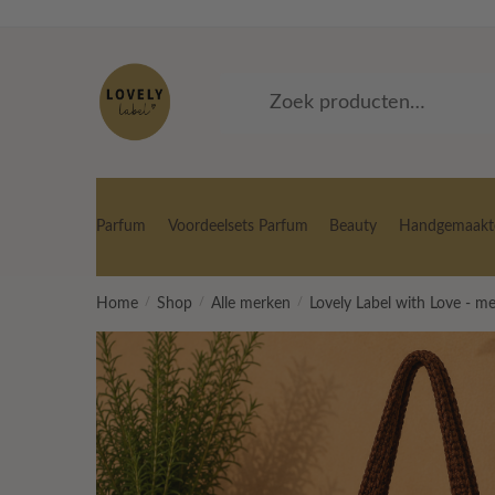
Skip
Skip
to
to
navigation
content
Zoeken
Zoeken
naar:
Parfum
Voordeelsets Parfum
Beauty
Handgemaakte
Home
/
Shop
/
Alle merken
/
Lovely Label with Love - m