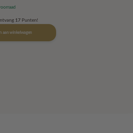
voorraad
ontvang
17
Punten!
n aan winkelwagen