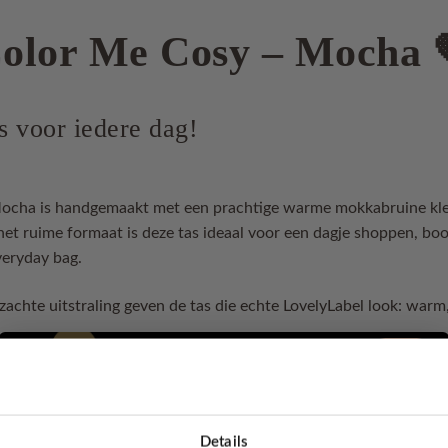
olor Me Cosy – Mocha
s voor iedere dag!
ocha is handgemaakt met een prachtige warme mokkabruine kleu
r het ruime formaat is deze tas ideaal voor een dagje shoppen, 
veryday bag.
zachte uitstraling geven de tas die echte LovelyLabel look: warm,
 of everyday bag
Details