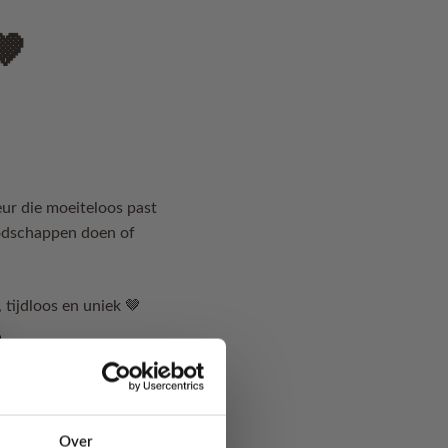
🤎
r die moeiteloos past
boodschappen doen of
 tijdloos en uniek 🤎
Over