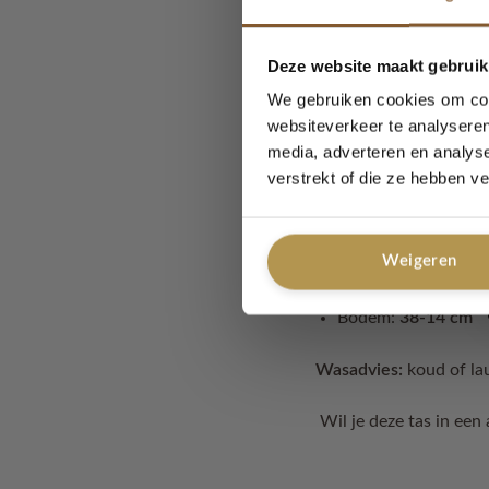
🧶 Materiaal
Katoen met polyester
Deze website maakt gebruik
We gebruiken cookies om cont
Iedere tas wordt met l
websiteverkeer te analyseren
media, adverteren en analys
Afmetingen
verstrekt of die ze hebben v
Tas: ca.
42-27 cm
Weigeren
Schouderband: ca.
Bodem:
38-14 cm
Wasadvies:
koud of lau
Wil je deze tas in een