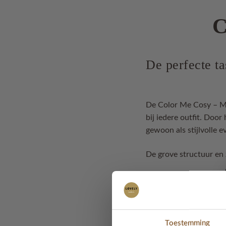
C
De perfecte ta
De Color Me Cosy – M
bij iedere outfit. Doo
gewoon als stijlvolle e
De grove structuur en 
🤎 Handgemaakt
🤎 Stevige hengsels
🤎 Ruim formaat
🤎 Perfect als shopper
Toestemming