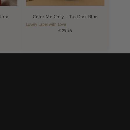
erra
Color Me Cosy – Tas Dark Blue
Lovely Label with Love
€
29,95