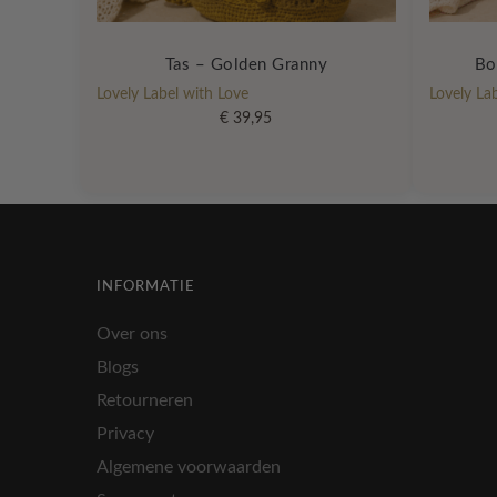
Tas – Golden Granny
Bo
Lovely Label with Love
Lovely La
€
39,95
INFORMATIE
Over ons
Blogs
Retourneren
Privacy
Algemene voorwaarden