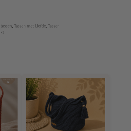
tassen
,
Tassen met Liefde
,
Tassen
kt