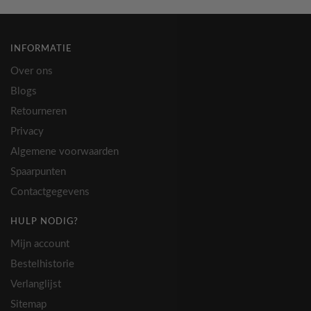
meerdere
meerdere
variaties.
variaties.
Deze
Deze
INFORMATIE
optie
optie
Over ons
kan
kan
Blogs
gekozen
gekozen
Retourneren
worden
worden
op
op
Privacy
de
de
Algemene voorwaarden
productpagina
productpagina
Spaarpunten
Contactgegevens
HULP NODIG?
Mijn account
Bestelhistorie
Verlanglijst
Sitemap