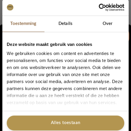
Parfums zijn in te delen in 4 categorieën:
bloemige, frisse,
kruidige en houtachtige noten
. Jij weet zelf eigenlijk altijd wel
waar jou voorkeur naar uit gaat. Met deze onderstaande
Toestemming
Details
Over
informatie zal het makkelijker zijn om de online beschrijvingen
te begrijpen.
Deze website maakt gebruik van cookies
Een parfum bestaat uit 3 noten:
We gebruiken cookies om content en advertenties te
personaliseren, om functies voor social media te bieden
Topnoten:
zijn in de eerste minuten na het opbrengen meteen
en om ons websiteverkeer te analyseren. Ook delen we
aanwezig. Meestal vervliegen deze geuren binnen het eerste
5% korting...
informatie over uw gebruik van onze site met onze
half uur.
partners voor social media, adverteren en analyse. Deze
Hartnoten:
zijn de geuren die opkomen na de topnoten. Dit is
partners kunnen deze gegevens combineren met andere
de belangrijkste fase van de parfum.
informatie die u aan ze heeft verstrekt of die ze hebben
Ja, graag!
verzameld op basis van uw gebruik van hun services.
Basisnoten:
zijn de geuren die als laatste overblijven. Ze geven
nog urenlang geur af.Ons advies: ga voor je favoriete geuren in
de hart- en basisnoten, aangezien deze het langst blijven
Alles toestaan
geuren.