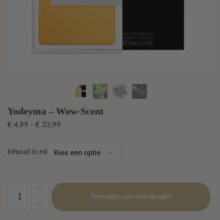
Yodeyma – Wow-Scent
Prijsklasse:
€
4,99
-
€
33,99
€ 4,99
tot
Inhoud in ml
€ 33,99
Yodeyma
Toevoegen aan winkelwagen
-
Wow-