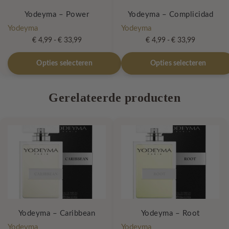
Yodeyma – Power
Yodeyma – Complicidad
Yodeyma
Yodeyma
Prijsklasse:
Prijsklasse:
€
4,99
-
€
33,99
€
4,99
-
€
33,99
€ 4,99
€ 4,99
Dit
Dit
tot
tot
Opties selecteren
Opties selecteren
product
product
€ 33,99
€ 33,99
heeft
heeft
Gerelateerde producten
meerdere
meerdere
variaties.
variaties.
Deze
Deze
optie
optie
kan
kan
gekozen
gekozen
worden
worden
op
op
de
de
productpagina
productpagina
Yodeyma – Caribbean
Yodeyma – Root
Yodeyma
Yodeyma