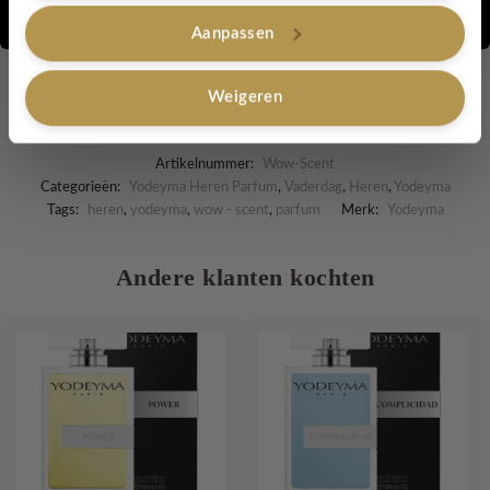
Nee, bedankt
Aanpassen
Indien niet voorradig 2-4 werkdagen levertijd!
Weigeren
Artikelnummer:
Wow-Scent
Categorieën:
Yodeyma Heren Parfum
,
Vaderdag
,
Heren
,
Yodeyma
Tags:
heren
,
yodeyma
,
wow - scent
,
parfum
Merk:
Yodeyma
Andere klanten kochten