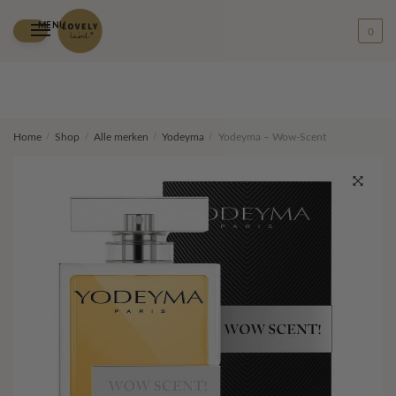
MENU
0
Skip
Skip
Home
/
Shop
/
Alle merken
/
Yodeyma
/
Yodeyma – Wow-Scent
to
to
navigation
content
🔍