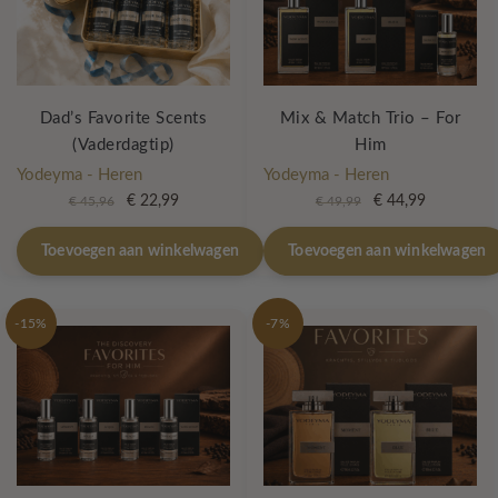
Dad’s Favorite Scents
Mix & Match Trio – For
(Vaderdagtip)
Him
Yodeyma - Heren
Yodeyma - Heren
Oorspronkelijke
Huidige
Oorspronkelijke
Huidige
€
22,99
€
44,99
€
45,96
€
49,99
prijs
prijs
prijs
prijs
was:
is:
was:
is:
Toevoegen aan winkelwagen
Toevoegen aan winkelwagen
€ 45,96.
€ 22,99.
€ 49,99.
€ 44,99.
-15%
-7%