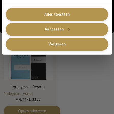
€ 11,99
Yodeyma - Heren
Yodeyma
Dit
tot
Niche
product
€ 37,99
Alles toestaan
€
10,99
heeft
Nee, bedankt
meerdere
Opties selecteren
Lees verder
variaties.
Aanpassen
Deze
optie
Weigeren
kan
gekozen
worden
op
de
productpagina
Yodeyma – Resolu
Yodeyma - Heren
Prijsklasse:
€
4,99
-
€
33,99
€ 4,99
Dit
tot
Opties selecteren