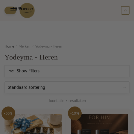
MENU
0
Skip
Skip
Home
/
Merken
/
Yodeyma - Heren
to
to
Yodeyma - Heren
navigation
content
Show Filters
Toont alle 7 resultaten
-50%
-10%