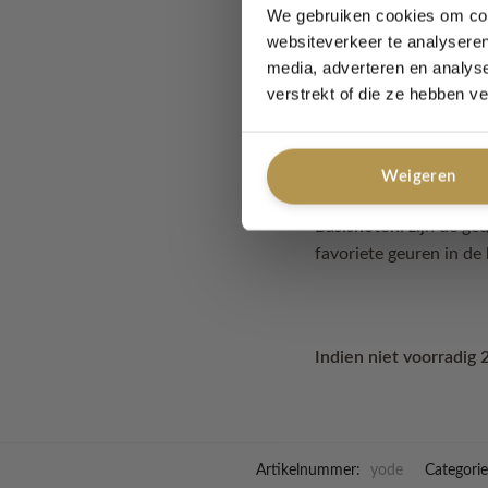
We gebruiken cookies om cont
websiteverkeer te analyseren
Een parfum bestaat ui
media, adverteren en analys
verstrekt of die ze hebben v
Topnoten:
zijn in de 
binnen het eerste half 
Hartnoten:
zijn de geu
Weigeren
Basisnoten:
zijn de geu
favoriete geuren in de 
Indien niet voorradig 
Artikelnummer:
yode
Categori