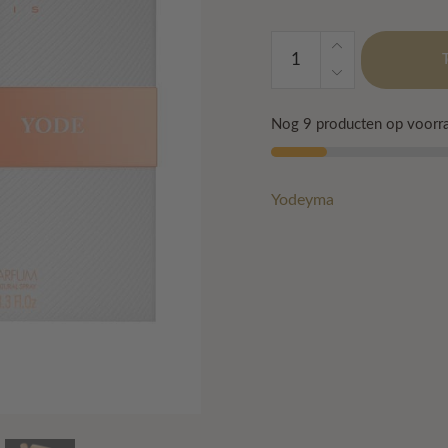
Yodeyma
-
Yode
aantal
Nog 9 producten op voorra
Yodeyma