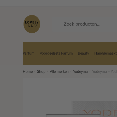
Skip
Skip
to
to
navigation
content
Zoeken
Zoeken
naar:
Parfum
Voordeelsets Parfum
Beauty
Handgemaakte
Home
/
Shop
/
Alle merken
/
Yodeyma
/
Yodeyma – Yod