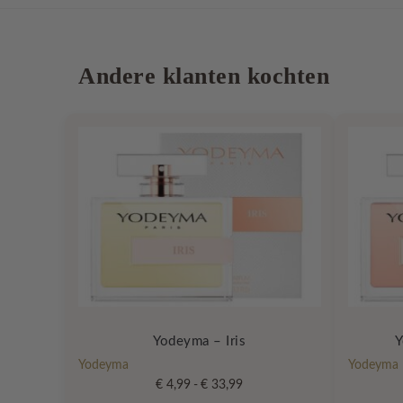
Andere klanten kochten
Yodeyma – Iris
Y
Yodeyma
Yodeyma
Prijsklasse:
€
4,99
-
€
33,99