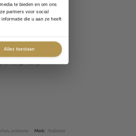
 media te bieden en om ons
ze partners voor social
nformatie die u aan ze heeft
iegen deze geuren
n de parfum.
Alles toestaan
s advies: ga voor je
rfum
,
yodeyma
Merk:
Yodeyma