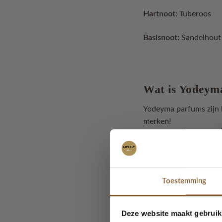
Hartnoot
: Tuberoos
Basisnoot:
Sandelhout
Wat is Yodeym
Yodeyma parfums zijn h
merken!
Als het aankomt op he
met persoonlijke smaak
online de juiste keuze
Toestemming
Parfums zijn in te dele
altijd wel waar jou vo
Deze website maakt gebruik
online beschrijvingen t