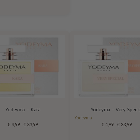
€ 4,99
tot
€ 33,99
gina
Yodeyma – Kara
Yodeyma – Very Speci
Yodeyma
Prijsklasse:
Prijs
€
4,99
-
€
33,99
€
4,99
-
€
33,99
€ 4,99
€ 4,
Dit
tot
tot