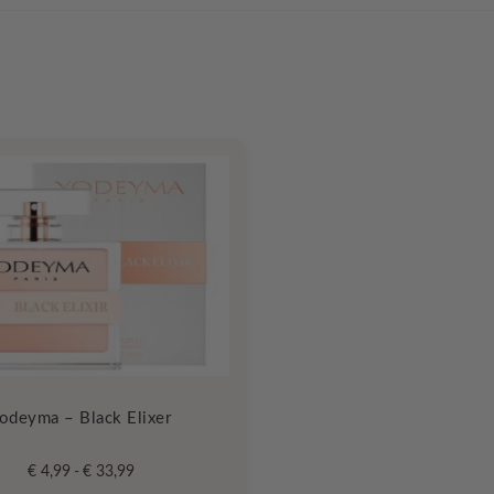
odeyma – Black Elixer
Prijsklasse:
€
4,99
-
€
33,99