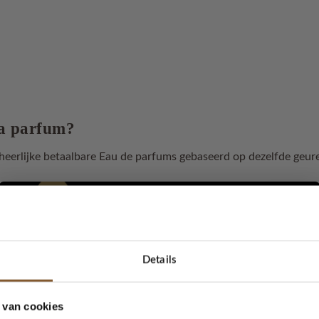
a parfum?
eerlijke betaalbare Eau de parfums gebaseerd op dezelfde geure
t kiezen van de juiste parfum, gaan we 100% af op ons reukver
. Maar hoe werkt het dan als je online een parfum koopt? Wij le
 maakt!
Details
n in 4 categorieën:
bloemige, frisse, kruidige en houtachtige note
5% korting...
orkeur naar uit gaat. Met deze onderstaande informatie zal het ma
 van cookies
e begrijpen.