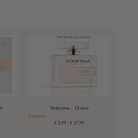
al
Yodeyma – Dinara
Yodeyma
klasse:
Prijsklasse:
€
5,99
-
€
37,99
99
€ 5,99
Dit
tot