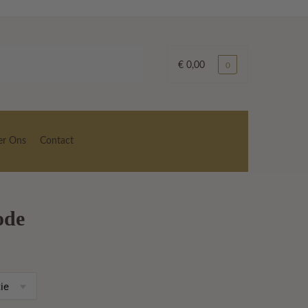
€
0,00
0
er Ons
Contact
ode
asse:
9