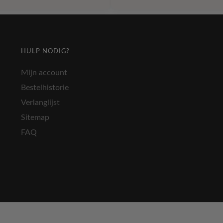
product
€ 33,99
€ 33
heeft
meerdere
variaties.
Deze
HULP NODIG?
optie
kan
Mijn account
gekozen
Bestelhistorie
worden
Verlanglijst
op
de
Sitemap
gina
productpagina
FAQ