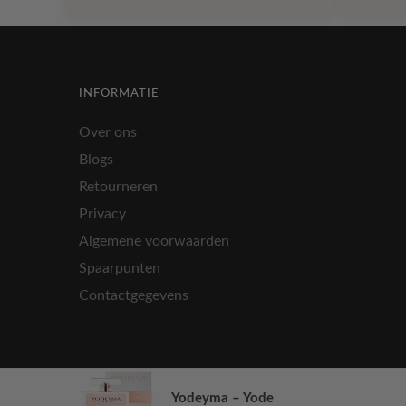
product
product
€ 33,99
heeft
heeft
meerdere
meerdere
variaties.
variaties.
Deze
Deze
INFORMATIE
optie
optie
kan
kan
Over ons
gekozen
gekozen
Blogs
worden
worden
Retourneren
op
op
de
de
Privacy
productpagina
productpa
Algemene voorwaarden
Spaarpunten
Contactgegevens
Yodeyma – Yode