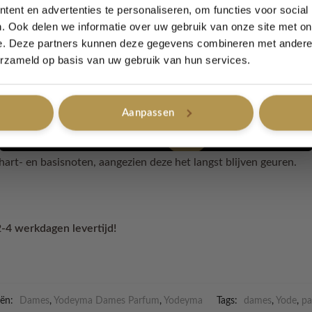
ent en advertenties te personaliseren, om functies voor social
. Ook delen we informatie over uw gebruik van onze site met on
t 3 noten:
e. Deze partners kunnen deze gegevens combineren met andere i
Ja, graag!
erzameld op basis van uw gebruik van hun services.
eerste minuten na het opbrengen meteen aanwezig. Meestal vervl
uur.
ren die opkomen na de topnoten. Dit is de belangrijkste fase va
Aanpassen
Nee, bedankt
ren die als laatste overblijven. Ze geven nog urenlang geur af.On
hart- en basisnoten, aangezien deze het langst blijven geuren.
2-4 werkdagen levertijd!
eën:
Dames
,
Yodeyma Dames Parfum
,
Yodeyma
Tags:
dames
,
Yode
,
pa