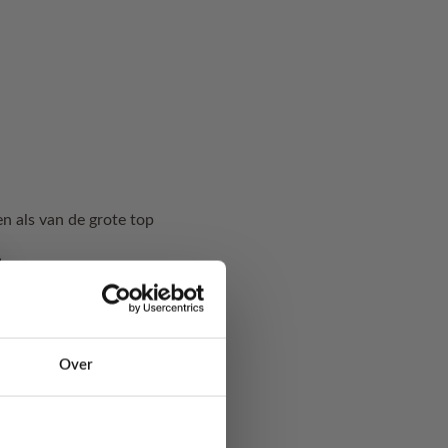
n als van de grote top
mogen in combinatie
ren je hoe je óók
Over
n
. Jij weet zelf eigenlijk
kkelijker zijn om de