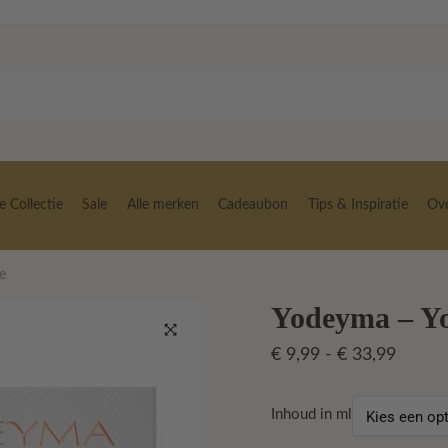
 Collectie
Sale
Alle merken
Cadeaubon
Tips & Inspiratie
Ov
e
Yodeyma – Y
Prijskl
€
9,99
-
€
33,99
🔍
€ 9,99
tot
Inhoud in ml
€ 33,9