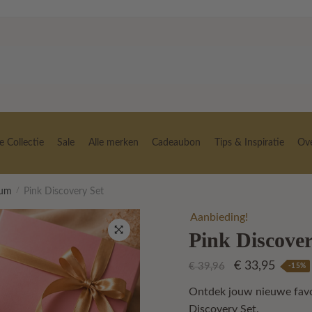
 Collectie
Sale
Alle merken
Cadeaubon
Tips & Inspiratie
Ov
fum
/
Pink Discovery Set
Aanbieding!
Pink Discover
🔍
Oorspronkelij
Huidig
€
33,95
€
39,96
-15%
prijs
prijs
Ontdek jouw nieuwe favo
was:
is:
Discovery Set.