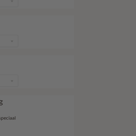
g
speciaal