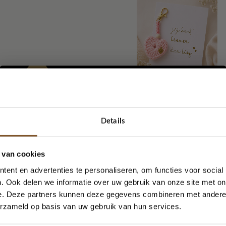
💕 Voeg een lief kaar
(
+
€
6,50
€
4,95
)
Details
5% korting...
Bestelling totaal:
 van cookies
ent en advertenties te personaliseren, om functies voor social
. Ook delen we informatie over uw gebruik van onze site met on
Koop dit product nu en 
e. Deze partners kunnen deze gegevens combineren met andere i
Ja, graag!
Pink
erzameld op basis van uw gebruik van hun services.
Discovery