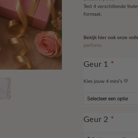
€ 39,96.
€ 33,9
Test 4 verschillende Yod
formaat.
Bekijk hier ook onze vol
parfums.
Geur 1
*
Kies jouw 4 mini’s 💛
Geur 2
*