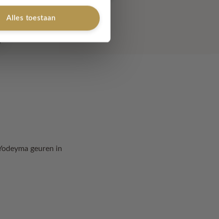
Alles toestaan
 Yodeyma geuren in