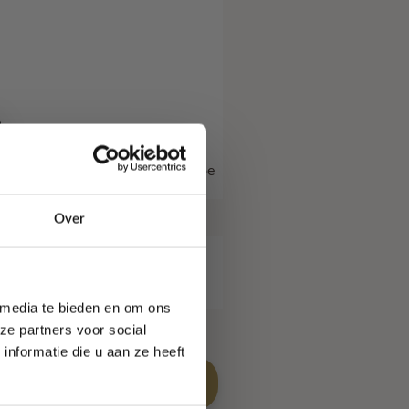
tje met gehaakte sleutelhanger toe
Over
€
33,95
 media te bieden en om ons
ze partners voor social
ontvang
16
Punten!
nformatie die u aan ze heeft
Toevoegen aan winkelwagen