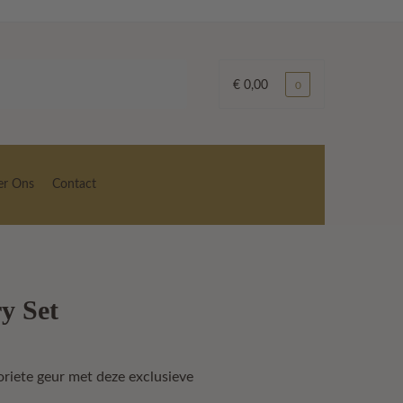
€
0,00
0
er Ons
Contact
y Set
ke
e
riete geur met deze exclusieve