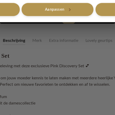
Set
aantal
Aanpassen
Nee, bedankt
Yodeyma dames
Beschrijving
Merk
Extra informatie
Lovely geurtips
 Set
eleving met deze exclusieve Pink Discovery Set 💕
 om jouw moeder kennis te laten maken met meerdere heerlijke
Perfect om nieuwe favorieten te ontdekken en af te wisselen.
rfum
it de damescollectie