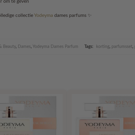
ar om te geven
lledige collectie
Yodeyma
dames parfums ✨
& Beauty
,
Dames
,
Yodeyma Dames Parfum
Tags:
korting
,
parfumsset
,