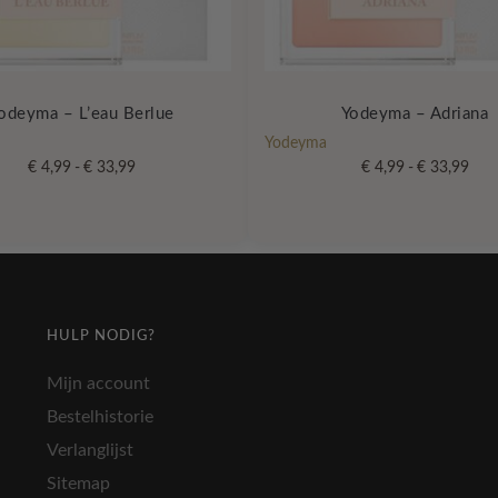
odeyma – L’eau Berlue
Yodeyma – Adriana
Yodeyma
Prijsklasse:
Prijs
€
4,99
-
€
33,99
€
4,99
-
€
33,99
€ 4,99
€ 4,
Dit
tot
tot
product
€ 33,99
€ 33
heeft
meerdere
variaties.
Deze
HULP NODIG?
optie
kan
Mijn account
gekozen
Bestelhistorie
worden
Verlanglijst
op
de
Sitemap