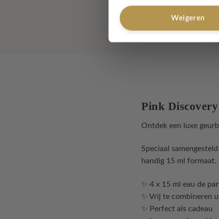
Weigeren
Pink Discovery
Ontdek een luxe geurb
Speciaal samengesteld
handig 15 ml formaat. 
✨ 4 x 15 ml eau de pa
✨ Vrij te combineren u
✨ Perfect als cadeau