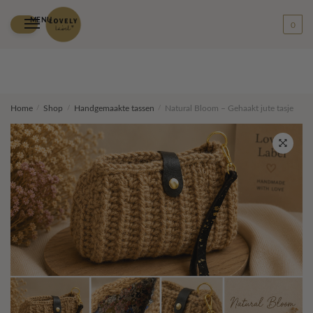
MENU
0
Skip
Skip
Home
/
Shop
/
Handgemaakte tassen
/
Natural Bloom – Gehaakt jute tasje
to
to
navigation
content
🔍