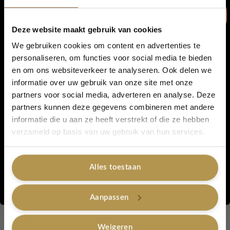
Productdetails
Deze website maakt gebruik van cookies
Handgemaakt gehaakt van stevig jutegaren
We gebruiken cookies om content en advertenties te
Gevoerd met een mooie bloemenstof
personaliseren, om functies voor social media te bieden
Handvat van dierenprint-leer met gouden details
en om ons websiteverkeer te analyseren. Ook delen we
5% korting...
Zwarte sluiting met gouden drukknoop
informatie over uw gebruik van onze site met onze
Afmetingen: ca.
23 × 15 cm
partners voor social media, adverteren en analyse. Deze
Uniek exemplaar, met liefde met de hand gemaakt
partners kunnen deze gegevens combineren met andere
Voorzien van een LovelyLabel leren label
informatie die u aan ze heeft verstrekt of die ze hebben
Ja, graag!
verzameld op basis van uw gebruik van hun services.
Benieuwd naar meer unieke ontwerpen? Bekijk ook onze
andere
handgemaakte tassen
.
Alles toestaan
Nee, bedankt
Categorieën:
Tele tasjes
,
Boho Collection
,
Handgemaakte tassen
Aanpassen
Tag:
gehaakt jute tasje
Merk:
Lovely Label with Love
Weigeren