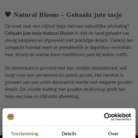
🤎 Natural Bloom – Gehaakt jute tasje
Op zoek naar een stijlvol tasje met een natuurlijke uitstraling?
G
ehaakt jute tasje
Natural Bloom
is met de hand gehaakt van
stevig jutegaren en afgewerkt met prachtige details. Dankzij het
compacte formaat neem je gemakkelijk je dagelijkse essentials
mee, terwijl de warme kleur moeiteloos past bij iedere outfit.
De binnenkant is gevoerd met een vrolijke bloemenstof, wat
zorgt voor een verrassend en speels accent. Het handvat is
gemaakt van een uniek dierenprint-leertje met elegante gouden
details. De zwarte sluiting met gouden drukknoop geeft het
tasje een luxe en stijlvolle afwerking.
Dankzij het compacte formaat is dit tasje ideaal voor je
telefoon, portemonnee, sleutels en andere kleine essentials.
Perfect voor een dagje uit, een terrasje, vakantie of een festival.
Toestemming
Details
Over