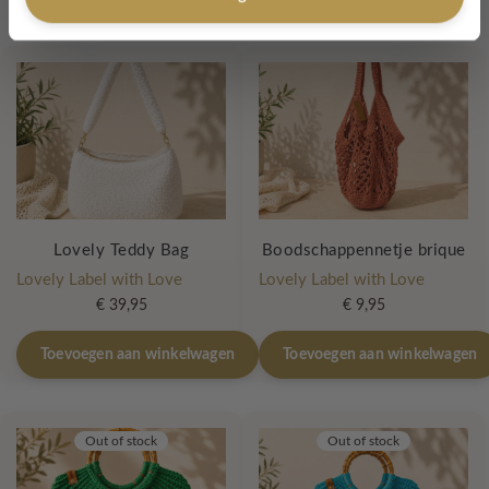
Gerelateerde producten
Lovely Teddy Bag
Boodschappennetje brique
Lovely Label with Love
Lovely Label with Love
€
39,95
€
9,95
Toevoegen aan winkelwagen
Toevoegen aan winkelwagen
Out of stock
Out of stock