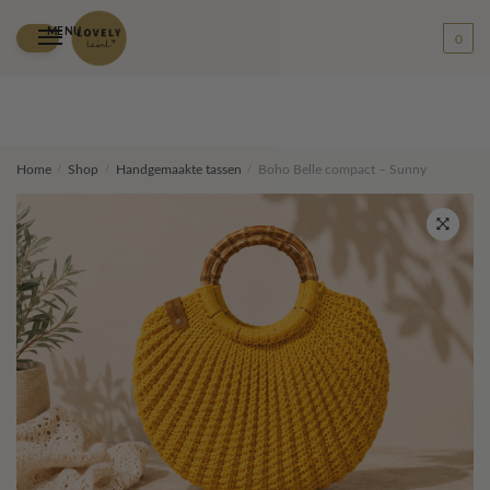
MENU
0
Skip
Skip
Home
/
Shop
/
Handgemaakte tassen
/
Boho Belle compact – Sunny
to
to
navigation
content
🔍