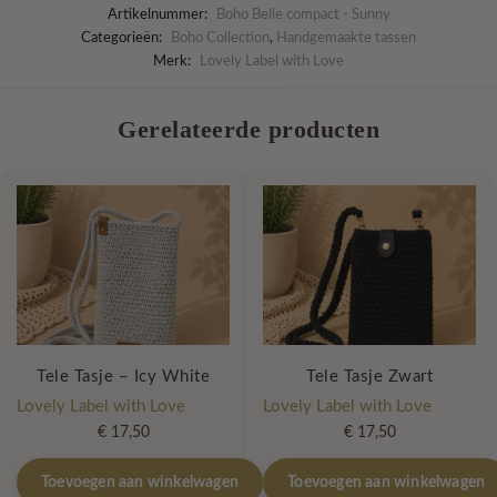
Artikelnummer:
Boho Belle compact - Sunny
Categorieën:
Boho Collection
,
Handgemaakte tassen
Merk:
Lovely Label with Love
Gerelateerde producten
Tele Tasje – Icy White
Tele Tasje Zwart
Lovely Label with Love
Lovely Label with Love
€
17,50
€
17,50
Toevoegen aan winkelwagen
Toevoegen aan winkelwagen