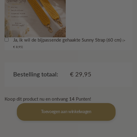
Ja, ik wil de bijpassende gehaakte Sunny Strap (60 cm)
(
+
€
8,95
)
Bestelling totaal:
€
29,95
Koop dit product nu en ontvang
14
Punten!
Boho
Toevoegen aan winkelwagen
Belle
compact
-
Sunny