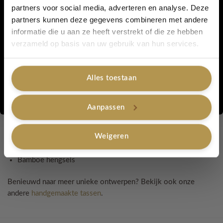
dagje gaat shoppen of een terrasje pakt, Boho Belle voegt
partners voor social media, adverteren en analyse. Deze
direct een stijlvolle, vrouwelijke touch toe aan je look.
partners kunnen deze gegevens combineren met andere
informatie die u aan ze heeft verstrekt of die ze hebben
Ja, graag!
verzameld op basis van uw gebruik van hun services.
Details:
28cm breed
Alles toestaan
Nee, bedankt
30 cm hoog (inclusief hengsel)
Aanpassen
Handgemaakt
Weigeren
Kleur – Geel
Bamboe hengsels
Benieuwd naar meer unieke ontwerpen? Bekijk ook onze
andere
handgemaakte tassen
.