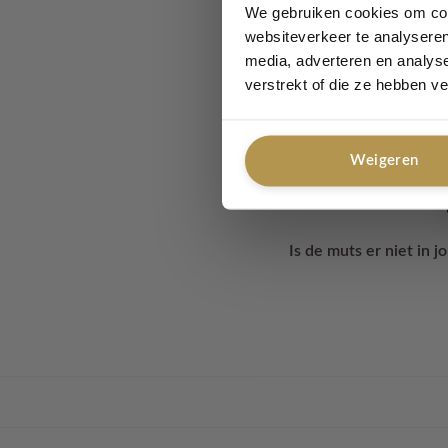
We gebruiken cookies om cont
Kleur : Grey
websiteverkeer te analyseren
media, adverteren en analys
Materiaal : Acryl
verstrekt of die ze hebben v
Formaat: Omvang 130
Weigeren
Ook leuk te combiner
Is de muts er niet in j