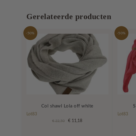
Gerelateerde producten
-50%
-50%
Col shawl Lola off white
S
Lot83
Lot83
Oorspronkelijke
Huidige
€
11,18
€
22,50
prijs
prijs
was:
is: