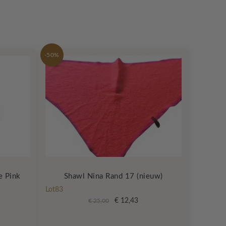
-50%
e Pink
Shawl Nina Rand 17 (nieuw)
Lot83
ijke
dige
Oorspronkelijke
Huidige
€
12,43
€
25,00
prijs
prijs
was:
is: