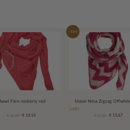
-50%
hawl Fien-rasberry red
Shawl Nina Zigzag Offwhit
Lot83
Oorspronkelijke
Huidige
Oorspronkel
Hui
€
18,14
€
13,67
€
36,50
€
27,50
prijs
prijs
prijs
prijs
was:
is:
was:
is: