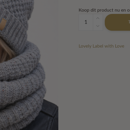
€ 39,95.
€ 34,9
Koop dit product nu en 
Cozy
Duo
Set
Grey
aantal
Lovely Label with Love