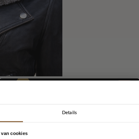
Beschrijving
Merk
Details
Grey
5% korting...
 van cookies