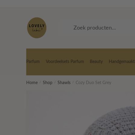
Skip
Skip
to
to
navigation
content
Zoeken
Zoeken
naar:
Parfum
Voordeelsets Parfum
Beauty
Handgemaakte
Home
/
Shop
/
Shawls
/
Cozy Duo Set Grey