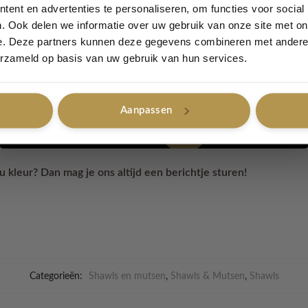
ent en advertenties te personaliseren, om functies voor social
. Ook delen we informatie over uw gebruik van onze site met on
e. Deze partners kunnen deze gegevens combineren met andere i
Ja, graag!
erzameld op basis van uw gebruik van hun services.
cm – breedte 30cm
Aanpassen
Nee, bedankt
en met de mutsen van Designed by Lovely Label.
ou kleur? Dan mag je ons altijd een berichtje sturen!
Categorieën:
Shawls en mutsen
,
Shawls & Mutsen
,
Shawls