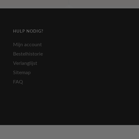
€ 36,50.
€ 18,14.
€ 27,50.
€ 13
HULP NODIG?
Mijn account
Bestelhistorie
Verlanglijst
Sitemap
FAQ