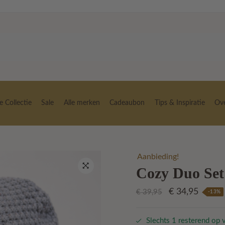
 Collectie
Sale
Alle merken
Cadeaubon
Tips & Inspiratie
Ov
Aanbieding!
Cozy Duo Set
🔍
Oorspronkelij
Huidig
€
34,95
€
39,95
-13%
prijs
prijs
was:
is:
Slechts 1 resterend op 