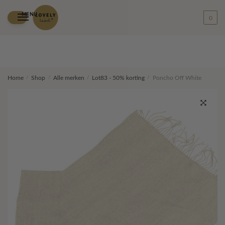
MENU
0
Skip
Skip
Home
/
Shop
/
Alle merken
/
Lot83 - 50% korting
/
Poncho Off White
to
to
navigation
content
🔍