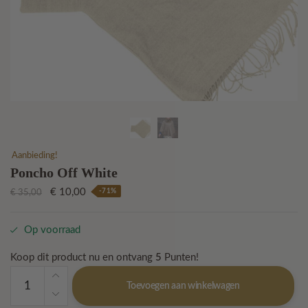
Aanbieding!
Poncho Off White
Oorspronkelijke
Huidige
€
10,00
-71%
€
35,00
prijs
prijs
was:
is:
Op voorraad
€ 35,00.
€ 10,00.
Koop dit product nu en ontvang
5
Punten!
Poncho
Toevoegen aan winkelwagen
Off
White