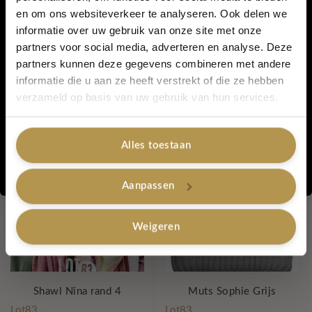
en om ons websiteverkeer te analyseren. Ook delen we
5% korting...
informatie over uw gebruik van onze site met onze
partners voor social media, adverteren en analyse. Deze
Artikelnummer:
Poncho Off White
partners kunnen deze gegevens combineren met andere
Categorieën:
Lot 83 - tassen - shawls - 50% korting
,
Lovely Sale
,
Shawls
,
Lot83 - 50% korting
informatie die u aan ze heeft verstrekt of die ze hebben
Tags:
lot83
,
poncho
,
off white
Ja, graag!
verzameld op basis van uw gebruik van hun services.
Gerelateerde producten
Alles toestaan
Nee, bedankt
-50%
-50%
Aanpassen
Weigeren
Shawl Nina rand 4
Muts Sophie Grijs
Lot83
Lot83