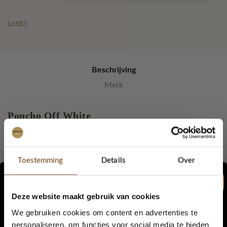
aantal
Lot83
Beschrijving
Merk
Poncho Off White
Heerlijke warme Poncho met col en als leuk detail franjes.
Poncho Mila is een nieuw artikel in de collectie van LOT83.
Toestemming
Details
Over
Heerlijk om op een frisse dag over je jas aan te trekken of voor
een extra laagje
Deze website maakt gebruik van cookies
te dragen als binnen de kachel iets zachter staat.
We gebruiken cookies om content en advertenties te
personaliseren, om functies voor social media te bieden