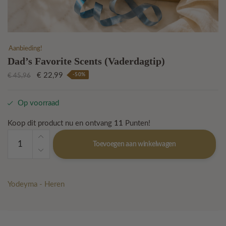
Aanbieding!
Dad’s Favorite Scents (Vaderdagtip)
Oorspronkelijke
Huidige
€
22,99
-50%
€
45,96
prijs
prijs
was:
is:
Op voorraad
€ 45,96.
€ 22,99.
Koop dit product nu en ontvang
11
Punten!
Dad’s
Toevoegen aan winkelwagen
Favorite
Scents
(Vaderdagtip)
aantal
Yodeyma - Heren