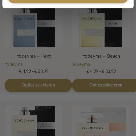
Yodeyma – Kent
Yodeyma – Beach
Yodeyma
Yodeyma
Prijsklasse:
Prijsklasse:
€
4,99
-
€
33,99
€
4,99
-
€
33,99
€ 4,99
€ 4,99
Dit
Dit
tot
tot
Opties selecteren
Opties selecteren
product
product
€ 33,99
€ 33,99
heeft
heeft
meerdere
meerdere
variaties.
variaties.
Deze
Deze
optie
optie
kan
kan