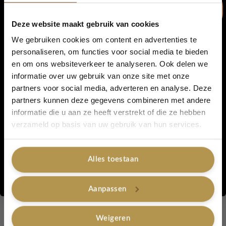
Blue Sand –
Oud Gem –
Deze website maakt gebruik van cookies
Mint Ocean
We gebruiken cookies om content en advertenties te
Root
personaliseren, om functies voor social media te bieden
en om ons websiteverkeer te analyseren. Ook delen we
5% korting...
✔ Ideaal om verschillende geuren te proberen
informatie over uw gebruik van onze site met onze
✔ Luxe verpakt in een stijlvolle giftbox
partners voor social media, adverteren en analyse. Deze
✔ Perfect voor Vaderdag
partners kunnen deze gegevens combineren met andere
informatie die u aan ze heeft verstrekt of die ze hebben
Een klein cadeau met een groots geurmoment 💙
Ja, graag!
verzameld op basis van uw gebruik van hun services.
Categorieën:
Voordeelsets Parfum & Beauty
,
Yodeyma - Niche Collection
,
Alles toestaan
Yodeyma Heren Parfum
,
Parfum
,
Heren
,
Yodeyma
Nee, bedankt
Merk:
Yodeyma
Aanpassen
Gerelateerde producten
Weigeren