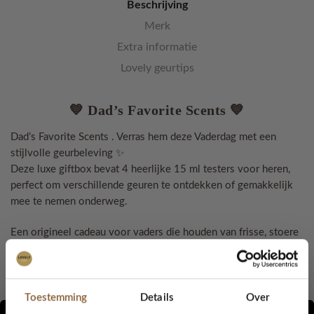
Beschrijving
Merk
Extra informatie
Lovely geurtips
💙
Dad’s Favorite Scents
💙
Dad’s Favorite Scents . Verras hem deze Vaderdag met een
stijlvolle geurbeleving ✨
Deze luxe giftbox bevat 4 heerlijke 15 ml testers voor heren,
perfect om verschillende geuren te ontdekken of gemakkelijk
mee te nemen onderweg.
Een origineel cadeau voor vaders die houden van frisse, stoere
en luxe parfums. De elegante gouden verpakking maakt het
extra speciaal om cadeau te geven 🎁
✔ 4 x 15 ml herengeuren
Toestemming
Details
Over