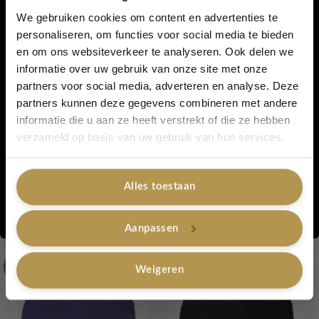
afbeelding.
We gebruiken cookies om content en advertenties te
personaliseren, om functies voor social media te bieden
en om ons websiteverkeer te analyseren. Ook delen we
5% korting...
informatie over uw gebruik van onze site met onze
Het formaat van de zakjes is 12×16 cm en heeft een bodem.
partners voor social media, adverteren en analyse. Deze
Ideaal om een klein kerst cadeautje in te doen of te gebruiken
partners kunnen deze gegevens combineren met andere
bij een traktatie en te vullen met snoepjes. Plak aan de
informatie die u aan ze heeft verstrekt of die ze hebben
buitenkant een leuke sticker en klein cadeaukaartje en je
Ja, graag!
verzameld op basis van uw gebruik van hun services.
cadeautje is helemaal af!
Alles toestaan
Categorieën:
Lovely Sale
,
.
Nee, bedankt
Aanpassen
Gerelateerde producten
-50%
-50%
Weigeren