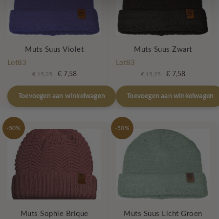
Muts Suus Violet
Muts Suus Zwart
Lot83
Lot83
Oorspronkelijke
Huidige
Oorspronkelijke
Huidige
€
7,58
€
7,58
€
15,25
€
15,25
prijs
prijs
prijs
prijs
was:
is:
was:
is:
Toevoegen aan winkelwagen
Toevoegen aan winkelwagen
€ 15,25.
€ 7,58.
€ 15,25.
€ 7,58.
-50%
-50%
Muts Sophie Brique
Muts Suus Licht Groen