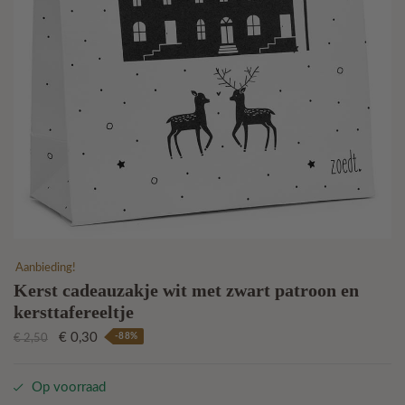
Aanbieding!
Kerst cadeauzakje wit met zwart patroon en
kersttafereeltje
Oorspronkelijke
Huidige
€
0,30
-88%
€
2,50
prijs
prijs
was:
is:
Op voorraad
€ 2,50.
€ 0,30.