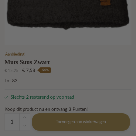
Aanbieding!
Muts Suus Zwart
Oorspronkelijke
Huidige
€
7,58
-50%
€
15,25
prijs
prijs
Lot 83
was:
is:
€ 15,25.
€ 7,58.
Slechts 2 resterend op voorraad
Koop dit product nu en ontvang
3
Punten!
Muts
Toevoegen aan winkelwagen
Suus
Zwart