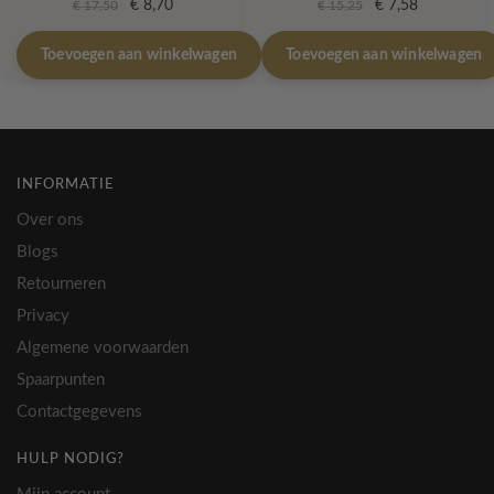
Oorspronkelijke
Huidige
Oorspronkelijke
Huidige
€
8,70
€
7,58
€
17,50
€
15,25
prijs
prijs
prijs
prijs
was:
is:
was:
is:
Toevoegen aan winkelwagen
Toevoegen aan winkelwagen
€ 17,50.
€ 8,70.
€ 15,25.
€ 7,58.
INFORMATIE
Over ons
Blogs
Retourneren
Privacy
Algemene voorwaarden
Spaarpunten
Contactgegevens
HULP NODIG?