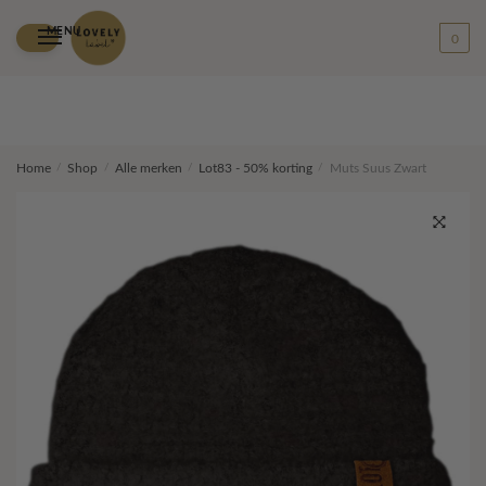
MENU
0
Skip
Skip
Home
/
Shop
/
Alle merken
/
Lot83 - 50% korting
/
Muts Suus Zwart
to
to
navigation
content
🔍