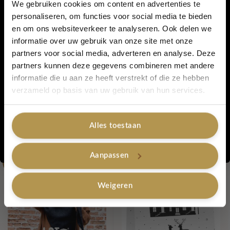
Reiniging:
wasmachine 30ºC
We gebruiken cookies om content en advertenties te
personaliseren, om functies voor social media te bieden
en om ons websiteverkeer te analyseren. Ook delen we
5% korting...
informatie over uw gebruik van onze site met onze
partners voor social media, adverteren en analyse. Deze
Artikelnummer:
Muts Suus zwart
partners kunnen deze gegevens combineren met andere
Categorieën:
Lot 83 - tassen - shawls - 50% korting
,
Lovely Sale
,
informatie die u aan ze heeft verstrekt of die ze hebben
Haarbanden & Mutsen - 20% korting
,
Sinterklaas
,
Haarbanden en Mutsen
,
Ja, graag!
verzameld op basis van uw gebruik van hun services.
Lot83 - 50% korting
Tags:
zwart
,
lot83
,
muts
Alles toestaan
Gerelateerde producten
Nee, bedankt
Aanpassen
-50%
-88%
Weigeren