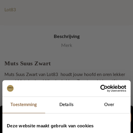
aantal
Lot83
Beschrijving
Merk
Muts Suus Zwart
Muts Suus Zwart van Lot83 houdt jouw hoofd en oren lekker
warm! Met de shawl Nina in de kleur Zwart maakt je outfit
helemaal af deze winter. Naast deze kleur is de muts
verkrijgbaar in meerdere kleuren.
Toestemming
Details
Over
Nog meer over de muts Suus:
Materiaal:
50% viscose / 50% katoen
Deze website maakt gebruik van cookies