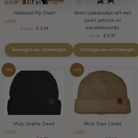
Haarband Pip Zwart
Kerst cadeauzakje wit met
zwart patroon en
Lot83
kersttafereeltje
Oorspronkelijke
Huidige
€
5,44
€
10,95
prijs
prijs
Oorspronkelijke
Huidige
€
0,30
€
2,50
was:
is:
prijs
prijs
€ 10,95.
€ 5,44.
was:
is:
Toevoegen aan winkelwagen
Toevoegen aan winkelwagen
€ 2,50.
€ 0,30.
-50%
-50%
Muts Sophie Zwart
Muts Suus Camel
Lot83
Lot83