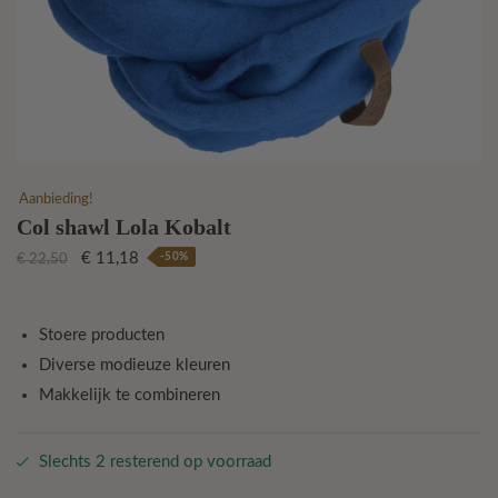
Aanbieding!
Col shawl Lola Kobalt
Oorspronkelijke
Huidige
€
11,18
-50%
€
22,50
prijs
prijs
was:
is:
€ 22,50.
€ 11,18.
Stoere producten
Diverse modieuze kleuren
Makkelijk te combineren
Slechts 2 resterend op voorraad