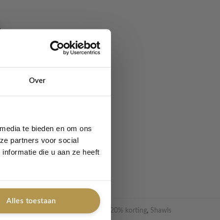
Over
lectie. Heerlijk zacht
et de Haarband Pip,
 media te bieden en om ons
ze partners voor social
nformatie die u aan ze heeft
Alles toestaan
 - 20% korting
,
Moederdag
,
Shawls -20% korting
,
Shawls