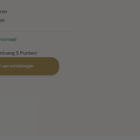
3.
uren
en
voorraad
ontvang
5
Punten!
n aan winkelwagen