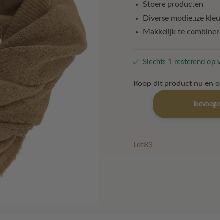
Stoere producten
€ 22,50.
€ 11,0
Diverse modieuze kle
Makkelijk te combiner
Slechts 1 resterend op 
Koop dit product nu en 
Col
Toevoege
shawl
Lola
Camel
aantal
Lot83