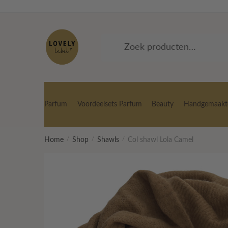
Skip
Skip
to
to
navigation
content
Zoeken
Zoeken
naar:
Parfum
Voordeelsets Parfum
Beauty
Handgemaakte
Home
/
Shop
/
Shawls
/
Col shawl Lola Camel