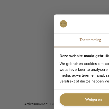
Col sha
Toestemming
Heerlijk voor dames en
en warm. De shawl Lola
muts Suus. De shawl dr
Deze website maakt gebruik
We gebruiken cookies om cont
Gewicht – 800 gr
websiteverkeer te analyseren
Materiaal: Acryl, K
media, adverteren en analys
Wasadvies : wasma
verstrekt of die ze hebben v
Weigeren
Artikelnummer:
Col shawl Lola Camel
Categorieën:
L