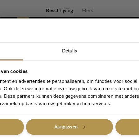
Beschrijving
Merk
wl Lola Camel
Details
 heren een col shawl! Ook LOT83 heeft nu een col shawl in de col
 is er een vele verschillende kleuren en ideaal te combineren m
5% korting...
aagt heerlijk zacht doordat er 38% katoen in zit.
 van cookies
ent en advertenties te personaliseren, om functies voor social
am
. Ook delen we informatie over uw gebruik van onze site met on
atoen, Polyester
e. Deze partners kunnen deze gegevens combineren met andere i
Ja, graag!
chine 30ºC
erzameld op basis van uw gebruik van hun services.
Aanpassen
Nee, bedankt
ot 83 - tassen - shawls - 50% korting
,
Lovely Sale
,
Valentijnsdag
,
Colshawl