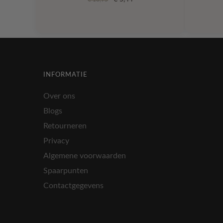
prijs
prijs
was:
is:
€ 10,95.
€ 5,44.
INFORMATIE
Over ons
Blogs
Retourneren
Privacy
Algemene voorwaarden
Spaarpunten
Contactgegevens