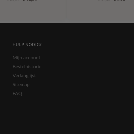
prijs
prijs
prijs
prijs
was:
is:
was:
is:
€ 35,00.
€ 10,00.
€ 17,50.
€ 8,7
HULP NODIG?
Mijn account
Bestelhistorie
Verlanglijst
Sitemap
FAQ