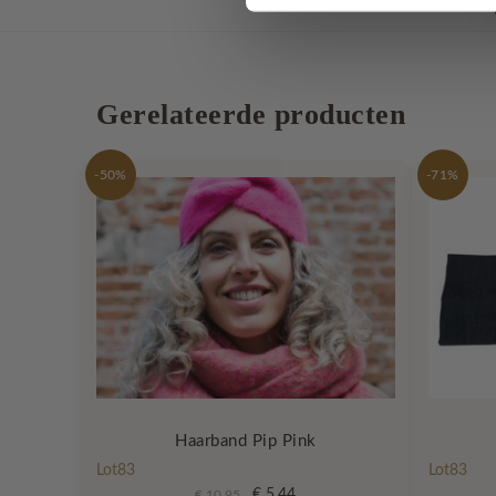
Tag
Gerelateerde producten
-50%
-71%
Haarband Pip Pink
Lot83
Lot83
Oorspronkelijke
Huidige
€
5,44
€
10,95