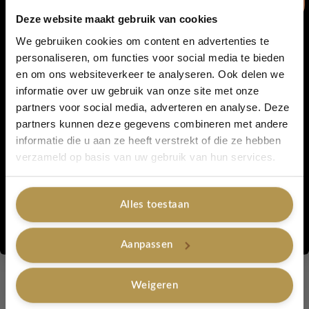
Deze website maakt gebruik van cookies
✨
Ook perfect als extraatje bij je cadeau!
Voeg deze sleutelhanger toe aan een groter cadeau voor net dat
We gebruiken cookies om content en advertenties te
beetje extra liefde en aandacht 💝
personaliseren, om functies voor social media te bieden
en om ons websiteverkeer te analyseren. Ook delen we
5% korting...
Of je het nu toevoegt als
kassa koopje
of als
extra cadeautje
informatie over uw gebruik van onze site met onze
bij je bestelling
: dit lieve setje zorgt gegarandeerd voor een
partners voor social media, adverteren en analyse. Deze
glimlach.
partners kunnen deze gegevens combineren met andere
informatie die u aan ze heeft verstrekt of die ze hebben
Specificaties
Ja, graag!
verzameld op basis van uw gebruik van hun services.
Merk:
LovelyLabel (with love)
Alles toestaan
Formaat kaart:
105 x 148 mm (A6)
Nee, bedankt
Afwerking kaart:
goudfolie
Aanpassen
Kleur sleutelhanger:
zacht roze
Materiaal: handgehaakt katoen
Weigeren
Sluiting:
goudkleurige clip
Inclusief kaart (klaar om te geven)