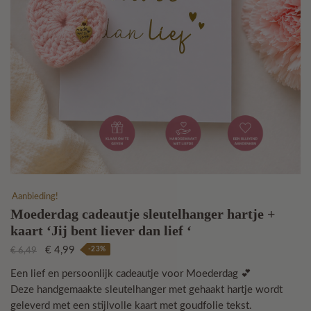
Aanbieding!
Moederdag cadeautje sleutelhanger hartje +
kaart ‘Jij bent liever dan lief ‘
Oorspronkelijke
Huidige
€
4,99
-23%
€
6,49
prijs
prijs
Een lief en persoonlijk cadeautje voor Moederdag 💕
was:
is:
Deze handgemaakte sleutelhanger met gehaakt hartje wordt
€ 6,49.
€ 4,99.
geleverd met een stijlvolle kaart met goudfolie tekst.