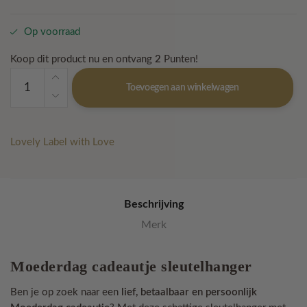
Op voorraad
Koop dit product nu en ontvang
2
Punten!
Moederdag
Toevoegen aan winkelwagen
cadeautje
sleutelhanger
hartje
+
Lovely Label with Love
kaart
‘Jij
bent
Beschrijving
liever
dan
Merk
lief
'
Moederdag cadeautje sleutelhanger
aantal
Ben je op zoek naar een
lief, betaalbaar en persoonlijk