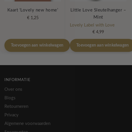
Kaart ‘Lovely new home’
Little Love Sleutelhanger –
Mint
€
1,25
Lovely Label with Love
€
4,99
Toevoegen aan winkelwagen
Toevoegen aan winkelwagen
INFORMATIE
Over ons
Blogs
Retourneren
Privacy
Algemene voorwaarden