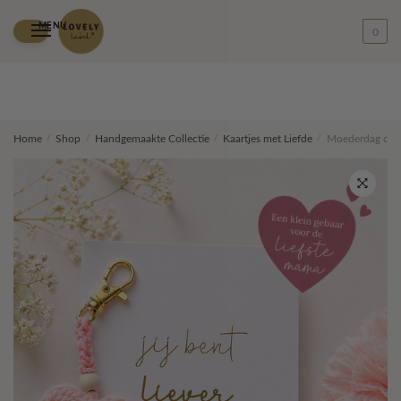
MENU
0
Skip
Skip
Home
/
Shop
/
Handgemaakte Collectie
/
Kaartjes met Liefde
/
Moederdag cadeau
to
to
navigation
content
🔍