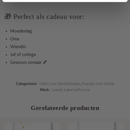
🎁 Perfect als cadeau voor:
Moederdag
Oma
Vriendin
Juf of collega
Gewoon zomaar 💕
Categorieën:
Little Love Sleutelhanger
,
Kaartjes met Liefde
Merk:
Lovely Label with Love
Gerelateerde producten