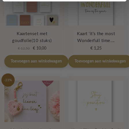
Kaartenset met
Kaart ‘it’s the most
goudfolie(10 stuks)
Wonderfull time….
Oorspronkelijke
Huidige
€
10,00
€
1,25
€
12,50
prijs
prijs
was:
is:
Toevoegen aan winkelwagen
Toevoegen aan winkelwagen
€ 12,50.
€ 10,00.
-23%