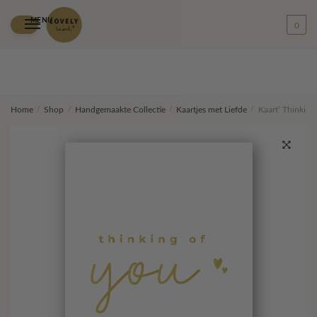
MENU
0
Skip
Skip
Home
/
Shop
/
Handgemaakte Collectie
/
Kaartjes met Liefde
/
Kaart’ Thinking 
to
to
navigation
content
🔍