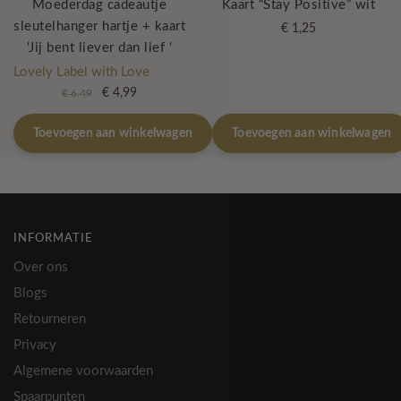
Moederdag cadeautje
Kaart “Stay Positive” wit
sleutelhanger hartje + kaart
€
1,25
‘Jij bent liever dan lief ‘
Lovely Label with Love
Oorspronkelijke
Huidige
€
4,99
€
6,49
prijs
prijs
was:
is:
Toevoegen aan winkelwagen
Toevoegen aan winkelwagen
€ 6,49.
€ 4,99.
INFORMATIE
Over ons
Blogs
Retourneren
Privacy
Algemene voorwaarden
Spaarpunten