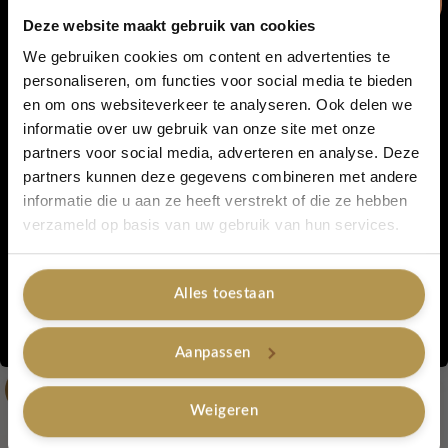
Deze website maakt gebruik van cookies
Je kunt de kaartjes ook gebruiken als woonkaarten. Leuk aan
een woonketting of met masking tape.
We gebruiken cookies om content en advertenties te
personaliseren, om functies voor social media te bieden
en om ons websiteverkeer te analyseren. Ook delen we
5% korting...
informatie over uw gebruik van onze site met onze
Het formaat van de kaart is 105x148mm gedrukt op 400grams
partners voor social media, adverteren en analyse. Deze
papier.
partners kunnen deze gegevens combineren met andere
informatie die u aan ze heeft verstrekt of die ze hebben
Ja, graag!
verzameld op basis van uw gebruik van hun services.
Artikelnummer:
'Thinking of you'
Categorieën:
Wenskaarten
,
Kaartjes met Liefde
Tags:
kaartje
,
wenskaartje
,
thinking of you
Alles toestaan
Nee, bedankt
Gerelateerde producten
Aanpassen
-20%
Weigeren