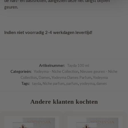
de hart- en basisnoten, aangezien deze het langst blijven
geuren.
Indien niet voorradig 2-4 werkdagen levertijd!
Artikelnummer:
Tayda 100 ml
Categorieën:
Yodeyma - Niche Collection
,
Nieuwe geuren - Niche
Collection
,
Dames
,
Yodeyma Dames Parfum
,
Yodeyma
Tags:
tayda
,
Niche parfum
,
parfum
,
yodeyma
,
dames
Andere klanten kochten