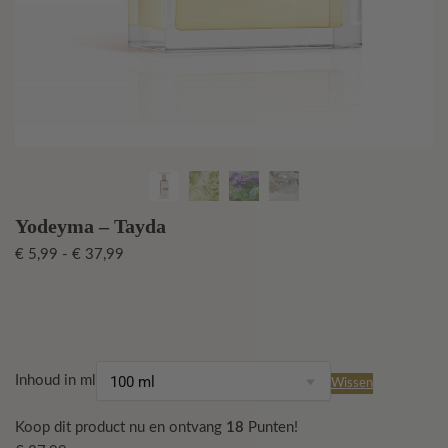
Yodeyma – Tayda
Prijsklasse:
€
5,99
-
€
37,99
€ 5,99
tot
€ 37,99
Inhoud in ml
Wissen
Koop dit product nu en ontvang
18
Punten!