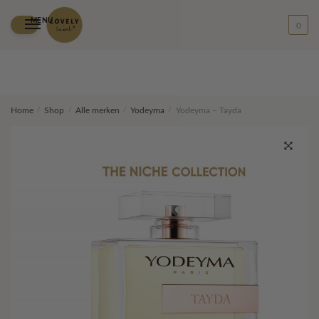
MENU
0
Skip
Skip
Home
/
Shop
/
Alle merken
/
Yodeyma
/
Yodeyma – Tayda
to
to
navigation
content
🔍