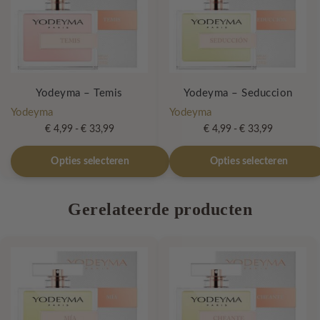
Yodeyma – Temis
Yodeyma – Seduccion
Yodeyma
Yodeyma
Prijsklasse:
Prijsklasse:
€
4,99
-
€
33,99
€
4,99
-
€
33,99
€ 4,99
€ 4,99
Dit
Dit
tot
tot
Opties selecteren
Opties selecteren
product
product
€ 33,99
€ 33,99
heeft
heeft
Gerelateerde producten
meerdere
meerdere
variaties.
variaties.
Deze
Deze
optie
optie
kan
kan
gekozen
gekozen
worden
worden