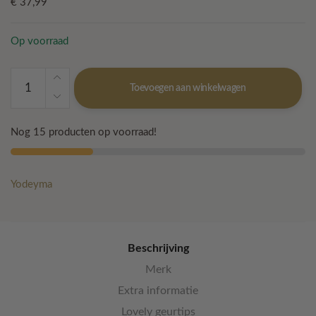
€
37,99
Op voorraad
Yodeyma
Toevoegen aan winkelwagen
-
Tayda
aantal
Nog 15 producten op voorraad!
Yodeyma
Beschrijving
Merk
Extra informatie
Lovely geurtips