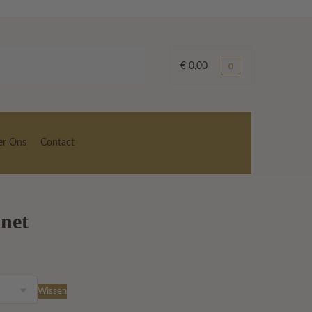
€
0,00
0
er Ons
Contact
net
asse:
Wissen
9