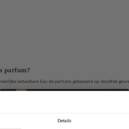
a parfum?
eerlijke betaalbare Eau de parfums gebaseerd op dezelfde geure
t kiezen van de juiste parfum, gaan we 100% af op ons reukver
. Maar hoe werkt het dan als je online een parfum koopt? Wij le
 maakt!
Details