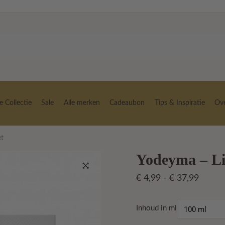
 Collectie
Sale
Alle merken
Cadeaubon
Tips & Inspiratie
Ov
et
Yodeyma – Li
Prijskl
€
4,99
-
€
37,99
🔍
€ 4,99
tot
Inhoud in ml
€ 37,9