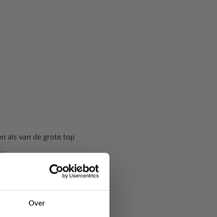
n als van de grote top
mogen in combinatie
ren je hoe je óók
Over