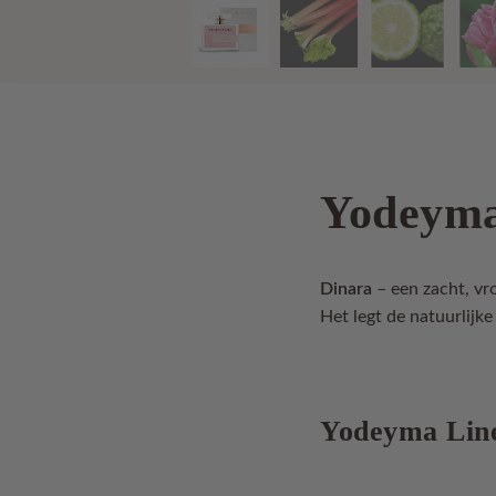
Yodeyma
Dinara
– een zacht, vr
Het legt de natuurlijke
Yodeyma Linet