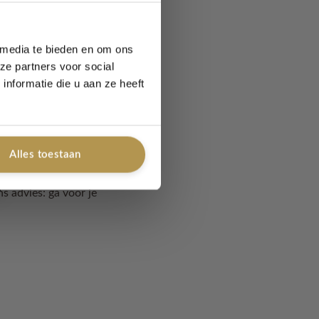
n
. Jij weet zelf eigenlijk
kkelijker zijn om de
 media te bieden en om ons
ze partners voor social
nformatie die u aan ze heeft
iegen deze geuren
Alles toestaan
n de parfum.
ns advies: ga voor je