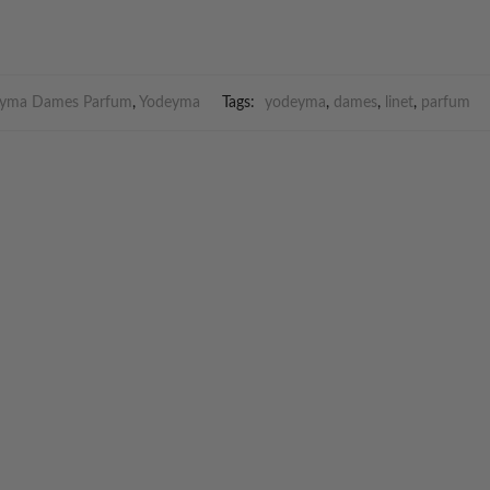
yma Dames Parfum
,
Yodeyma
Tags:
yodeyma
,
dames
,
linet
,
parfum