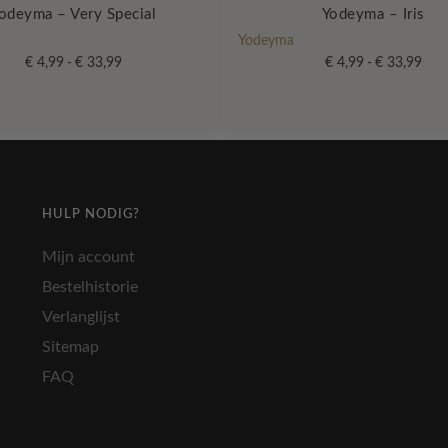
odeyma – Very Special
Yodeyma – Iris
Yodeyma
Prijsklasse:
Prijs
€
4,99
-
€
33,99
€
4,99
-
€
33,99
€ 4,99
€ 4,
Dit
tot
tot
product
€ 33,99
€ 33
heeft
meerdere
variaties.
Deze
HULP NODIG?
optie
kan
Mijn account
gekozen
Bestelhistorie
worden
Verlanglijst
op
de
Sitemap
gina
productpagina
FAQ