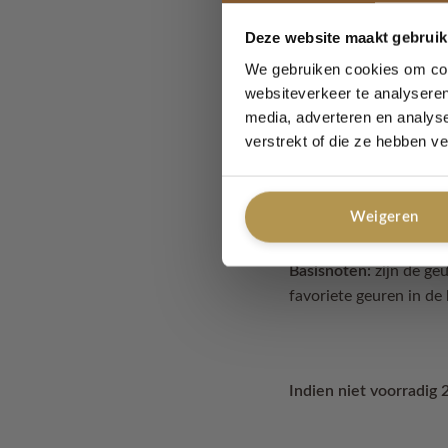
Parfums zijn in te dele
altijd wel waar jou vo
Deze website maakt gebruik
online beschrijvingen t
We gebruiken cookies om cont
websiteverkeer te analyseren
Een parfum bestaat ui
media, adverteren en analys
verstrekt of die ze hebben v
Topnoten:
zijn in de 
binnen het eerste half 
Weigeren
Hartnoten:
zijn de geu
Basisnoten:
zijn de geu
favoriete geuren in de 
Indien niet voorradig 