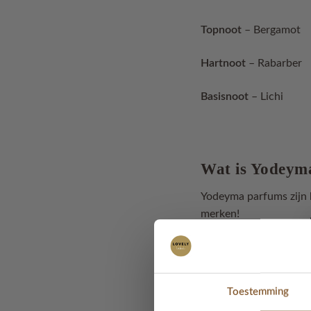
Topnoot
– Bergamot
Hartnoot
– Rabarber
Basisnoot
– Lichi
Wat is Yodeym
Yodeyma parfums zijn h
merken!
Als het aankomt op he
met persoonlijke smaak
online de juiste keuze
Toestemming