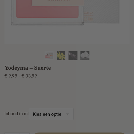
Yodeyma – Suerte
Prijsklasse:
€
9,99
-
€
33,99
€ 9,99
tot
€ 33,99
Inhoud in ml