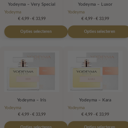
Yodeyma – Very Special
Yodeyma – Luxor
Yodeyma
Yodeyma
Prijsklasse:
Prijsklasse:
€
4,99
-
€
33,99
€
4,99
-
€
33,99
€ 4,99
€ 4,99
Dit
Dit
tot
tot
Opties selecteren
Opties selecteren
product
product
€ 33,99
€ 33,99
heeft
heeft
meerdere
meerdere
variaties.
variaties.
Deze
Deze
optie
optie
kan
kan
gekozen
gekozen
worden
worden
op
op
Yodeyma – Iris
Yodeyma – Kara
de
de
Yodeyma
Yodeyma
productpagina
productpagina
Prijsklasse:
Prijsklasse:
€
4,99
-
€
33,99
€
4,99
-
€
33,99
€ 4,99
€ 4,99
Dit
Dit
tot
tot
Opties selecteren
Opties selecteren