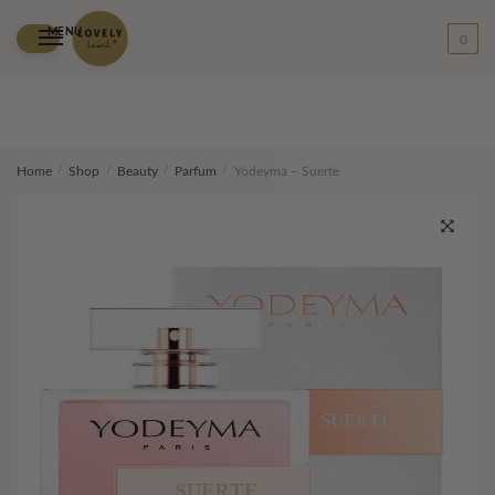
MENU
0
Skip
Skip
Home
/
Shop
/
Beauty
/
Parfum
/
Yodeyma – Suerte
to
to
navigation
content
🔍