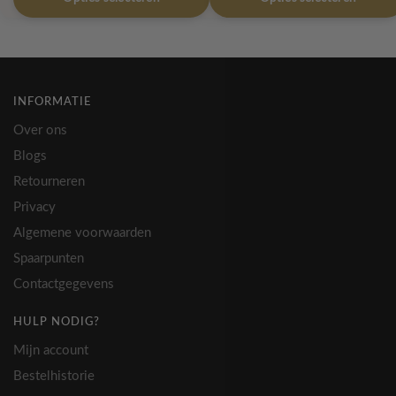
product
product
€ 33,99
€ 33,99
heeft
heeft
meerdere
meerdere
variaties.
variaties.
Deze
Deze
INFORMATIE
optie
optie
Over ons
kan
kan
Blogs
gekozen
gekozen
Retourneren
worden
worden
op
op
Privacy
de
de
Algemene voorwaarden
productpagina
productpagina
Spaarpunten
Contactgegevens
HULP NODIG?
Mijn account
Bestelhistorie