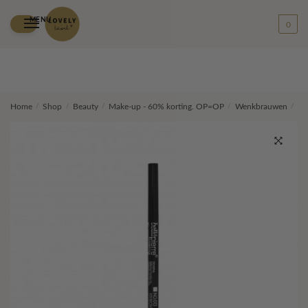
MENU
0
Skip
Skip
Home
/
Shop
/
Beauty
/
Make-up - 60% korting. OP=OP
/
Wenkbrauwen
/
Tw
to
to
navigation
content
🔍