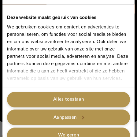
Verkrijgbaar in de volgende kleuren:
Deze website maakt gebruik van cookies
Ash Brown
We gebruiken cookies om content en advertenties te
personaliseren, om functies voor social media te bieden
Chestnut
en om ons websiteverkeer te analyseren. Ook delen we
5% korting...
informatie over uw gebruik van onze site met onze
Cocoa
partners voor social media, adverteren en analyse. Deze
partners kunnen deze gegevens combineren met andere
Deep Brown
informatie die u aan ze heeft verstrekt of die ze hebben
Ja, graag!
verzameld op basis van uw gebruik van hun services.
Artikelnummer:
Ash Brown
Categorieën:
Bellapierre Make-Up 60% korting
,
Wenkbrauwen
,
Wenkbrauwen
Alles toestaan
Tags:
bellapierre
,
brow pencil
,
twistup
Merk:
Bellapierre
Nee, bedankt
Aanpassen
Gerelateerde producten
Weigeren