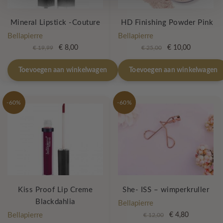
Mineral Lipstick -Couture
HD Finishing Powder Pink
Bellapierre
Bellapierre
Oorspronkelijke
Huidige
Oorspronkelijke
Huidige
€
8,00
€
10,00
€
19,99
€
25,00
prijs
prijs
prijs
prijs
was:
is:
was:
is:
Toevoegen aan winkelwagen
Toevoegen aan winkelwagen
€ 19,99.
€ 8,00.
€ 25,00.
€ 10,00.
-60%
-60%
Kiss Proof Lip Creme
She- ISS – wimperkruller
Blackdahlia
Bellapierre
Oorspronkelijke
Huidige
Bellapierre
€
4,80
€
12,00