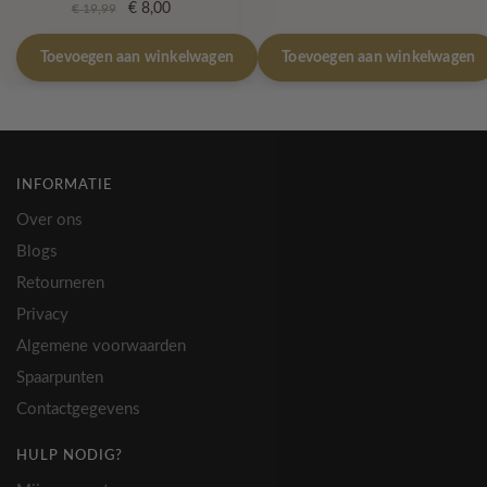
prijs
prijs
Oorspronkelijke
Huidige
€
8,00
€
19,99
was:
is:
prijs
prijs
€ 12,00.
€ 4,80.
was:
is:
Toevoegen aan winkelwagen
Toevoegen aan winkelwagen
€ 19,99.
€ 8,00.
INFORMATIE
Over ons
Blogs
Retourneren
Privacy
Algemene voorwaarden
Spaarpunten
Contactgegevens
HULP NODIG?