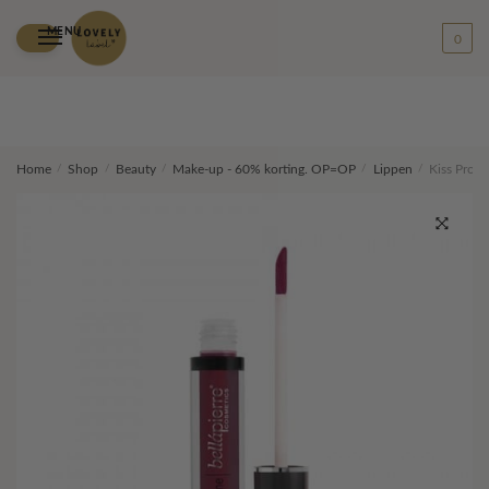
MENU
0
Skip
Skip
Home
/
Shop
/
Beauty
/
Make-up - 60% korting. OP=OP
/
Lippen
/
Kiss Proo
to
to
navigation
content
🔍