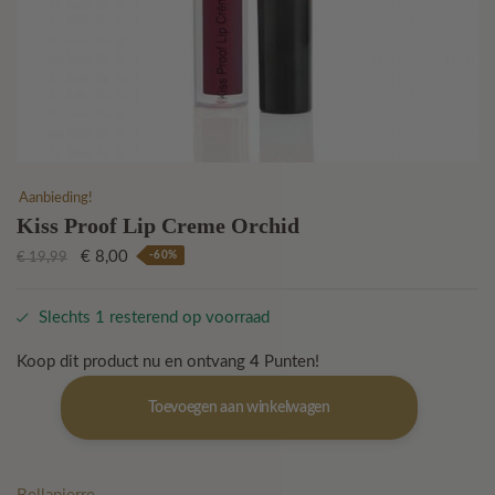
Aanbieding!
Kiss Proof Lip Creme Orchid
Oorspronkelijke
Huidige
€
8,00
-60%
€
19,99
prijs
prijs
was:
is:
Slechts 1 resterend op voorraad
€ 19,99.
€ 8,00.
Koop dit product nu en ontvang
4
Punten!
Kiss
Toevoegen aan winkelwagen
Proof
Lip
Creme
Orchid