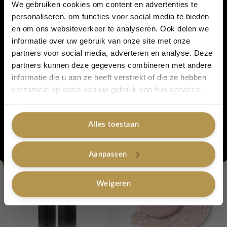
tot een mooie matte finish in een handomdraai!
We gebruiken cookies om content en advertenties te
personaliseren, om functies voor social media te bieden
Wij raden aan om een ​​dunne laag aan te brengen en geen
en om ons websiteverkeer te analyseren. Ook delen we
5% korting...
primers of lippotloden eronder te gebruiken, omdat dit de
informatie over uw gebruik van onze site met onze
fixatie kan verminderen.
partners voor social media, adverteren en analyse. Deze
partners kunnen deze gegevens combineren met andere
informatie die u aan ze heeft verstrekt of die ze hebben
Artikelnummer:
Ochid
Ja, graag!
verzameld op basis van uw gebruik van hun services.
Categorieën:
Bellapierre Make-Up 60% korting
,
Lippen
,
Kissproof
,
Lippen
Tag:
Kiss Proof Lip Creme Orchid
Merk:
Bellapierre
,
Bellapierre
Alles toestaan
Gerelateerde producten
Nee, bedankt
Aanpassen
-60%
-60%
Weigeren