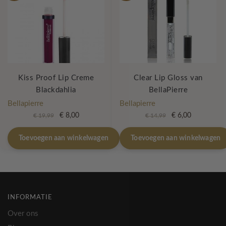
Kiss Proof Lip Creme
Clear Lip Gloss van
Blackdahlia
BellaPierre
Bellapierre
Bellapierre
Oorspronkelijke
Huidige
Oorspronkelijke
Huidige
€
8,00
€
6,00
€
19,99
€
14,99
prijs
prijs
prijs
prijs
was:
is:
was:
is:
Toevoegen aan winkelwagen
Toevoegen aan winkelwagen
€ 19,99.
€ 8,00.
€ 14,99.
€ 6,00.
INFORMATIE
Over ons