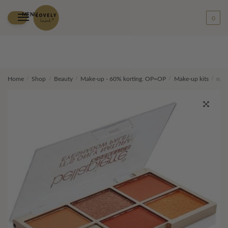
MENU
0
Skip
Skip
Home
/
Shop
/
Beauty
/
Make-up - 60% korting. OP=OP
/
Make-up kits
/
natu
to
to
navigation
content
🔍