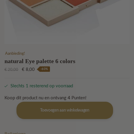
Aanbieding!
natural Eye palette 6 colors
Oorspronkelijke
Huidige
€
8,00
-60%
€
20,00
prijs
prijs
was:
is:
Slechts 1 resterend op voorraad
€ 20,00.
€ 8,00.
Koop dit product nu en ontvang
4
Punten!
natural
Toevoegen aan winkelwagen
Eye
palette
6
colors