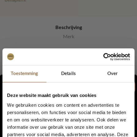
Bellapierre
aantal
Beschrijving
Merk
Natural Eye palette 6 colors
Toestemming
Details
Over
6 prachtige intense shimmers in zachte aardetinten. Ook te
gebruiken als highlighter en blush
Deze website maakt gebruik van cookies
We gebruiken cookies om content en advertenties te
Categorieën:
Bellapierre Make-Up 60% korting
,
Ogen
,
Ogen
,
Eye palettes
,
personaliseren, om functies voor social media te bieden
Make-up kits
,
Make-up kits
en om ons websiteverkeer te analyseren. Ook delen we
5% korting...
Tags:
eyeshadow
,
palette
,
matte kleuren
informatie over uw gebruik van onze site met onze
partners voor social media, adverteren en analyse. Deze