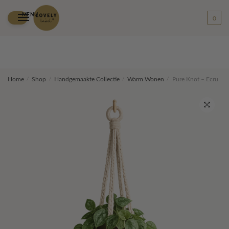
MENU
0
Skip
Skip
Home
/
Shop
/
Handgemaakte Collectie
/
Warm Wonen
/
Pure Knot – Ecru
to
to
navigation
content
🔍