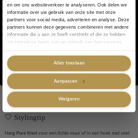
en om ons websiteverkeer te analyseren. Ook delen we
5% korting...
Materiaal: geryclede katoen
informatie over uw gebruik van onze site met onze
partners voor social media, adverteren en analyse. Deze
Kleur: Ecru
partners kunnen deze gegevens combineren met andere
informatie die u aan ze heeft verstrekt of die ze hebben
Aantal hengsels: 2
Ja, graag!
verzameld op basis van uw gebruik van hun services.
Afgewerkt met houten kralen
Alles toestaan
Geschikt voor verschillende potmaten
Nee, bedankt
Voor binnen gebruik en overkapping
Aanpassen
Lengte: 75 cm , gemeten vanaf bovenkant ophangring tot
begin van de franjes
Weigeren
🤍 Stylingtip
Hang
Pure Knot
voor een lichte muur of in een hoek met veel