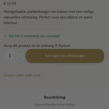
€
19,99
Handgehaakte plantenhanger van katoen met een rustige,
natuurlijke uitstraling. Perfect voor een stijlvol en warm
interieur.
Slechts 2 resterend op voorraad
Koop dit product nu en ontvang
9
Punten!
Pure
Toevoegen aan winkelwagen
Knot
–
Ecru
aantal
Lovely Label with Love
Beschrijving
Aanvullende informatie