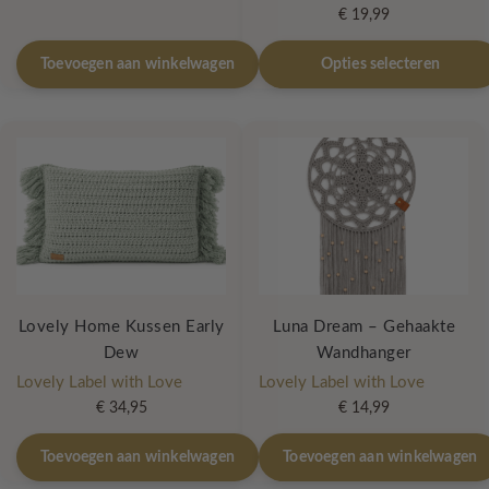
€
19,99
Dit
Toevoegen aan winkelwagen
Opties selecteren
product
heeft
meerdere
variaties.
Deze
optie
kan
gekozen
worden
op
Lovely Home Kussen Early
Luna Dream – Gehaakte
de
Dew
Wandhanger
productpagina
Lovely Label with Love
Lovely Label with Love
€
34,95
€
14,99
Toevoegen aan winkelwagen
Toevoegen aan winkelwagen