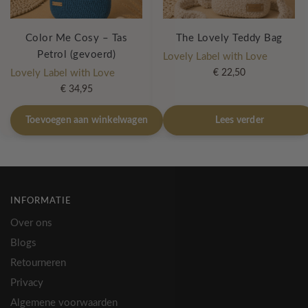
Color Me Cosy – Tas
The Lovely Teddy Bag
Petrol (gevoerd)
Lovely Label with Love
Lovely Label with Love
€
22,50
€
34,95
Toevoegen aan winkelwagen
Lees verder
INFORMATIE
Over ons
Blogs
Retourneren
Privacy
Algemene voorwaarden