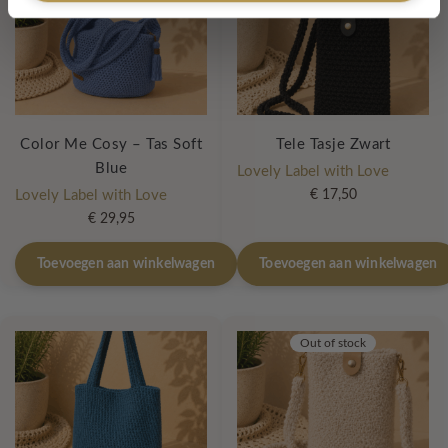
Color Me Cosy – Tas Soft
Tele Tasje Zwart
Blue
Lovely Label with Love
Lovely Label with Love
€
17,50
€
29,95
Toevoegen aan winkelwagen
Toevoegen aan winkelwagen
Out of stock