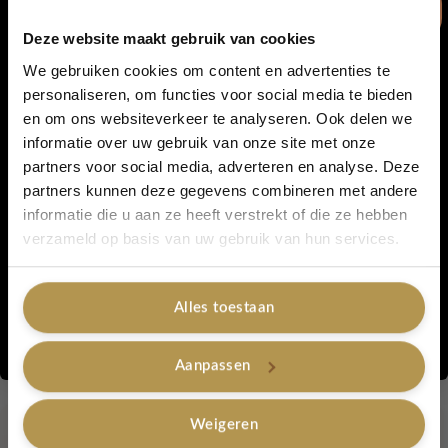
Handgemaakt
Deze website maakt gebruik van cookies
We gebruiken cookies om content en advertenties te
Kleur – Blauw
personaliseren, om functies voor social media te bieden
en om ons websiteverkeer te analyseren. Ook delen we
5% korting...
Bamboe hengsels
informatie over uw gebruik van onze site met onze
partners voor social media, adverteren en analyse. Deze
Benieuwd naar meer unieke ontwerpen? Bekijk ook onze
partners kunnen deze gegevens combineren met andere
andere
handgemaakte tassen
.
informatie die u aan ze heeft verstrekt of die ze hebben
Ja, graag!
verzameld op basis van uw gebruik van hun services.
Artikelnummer:
Boho Belle compact - Ocean
Categorieën:
Boho Collection
,
Handgemaakte tassen
Alles toestaan
Merk:
Lovely Label with Love
Nee, bedankt
Gerelateerde producten
Aanpassen
Weigeren