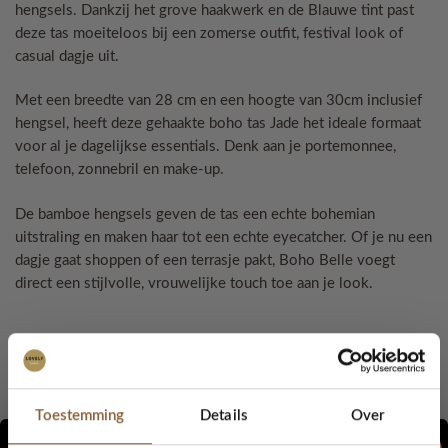
hengsels. Dankzij het grove haakwerk en de Blauwe tint past
deze tas moeiteloos bij een zomerse outfit, festival look of
casual dagje uit.
Met een breedte van 28 cm en een hoogte van 30cm inclusief
hengsel, heeft deze gehaakte boho tas Jade het ideale formaat
voor al je dagelijkse essentials. Denk aan je portemonnee,
telefoon, zonnebril en make-up.
De bamboe hengsels geven de tas een echte bohemian
uitstraling en maken haar tot een echte eyecatcher. Of je nu een
dagje gaat shoppen of een terrasje pakt, Boho Belle voegt
direct een stijlvolle, vrouwelijke touch toe aan je look.
Details:
28cm breed
Toestemming
Details
Over
30 cm hoog (inclusief hengsel)