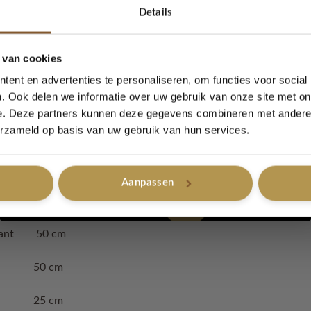
Details
d; dit betekend dat het vrij is van schadelijke chemicalien
5% korting...
 van cookies
ent en advertenties te personaliseren, om functies voor social
kt.
. Ook delen we informatie over uw gebruik van onze site met on
e. Deze partners kunnen deze gegevens combineren met andere i
Ja, graag!
erzameld op basis van uw gebruik van hun services.
zomertruitje Bo M/L
Aanpassen
Nee, bedankt
sels 50 cm
erkant 50 cm
ant 50 cm
ning 25 cm