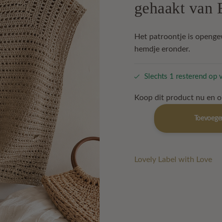
gehaakt van 
€ 34,95.
€ 24,9
Het patroontje is openge
hemdje eronder.
Slechts 1 resterend op 
Koop dit product nu en 
Zomertruitje
Toevoege
Bo
(zand)
aantal
Lovely Label with Love