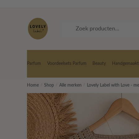
Skip
Skip
to
to
navigation
content
Zoeken
Zoeken
naar:
Parfum
Voordeelsets Parfum
Beauty
Handgemaakte
Home
/
Shop
/
Alle merken
/
Lovely Label with Love - m