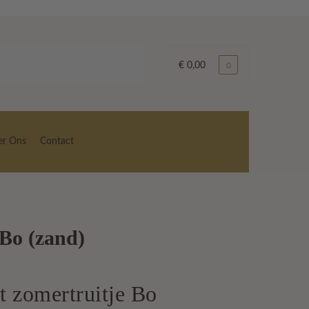
€
0,00
0
er Ons
Contact
 Bo (zand)
ke
e
t zomertruitje Bo