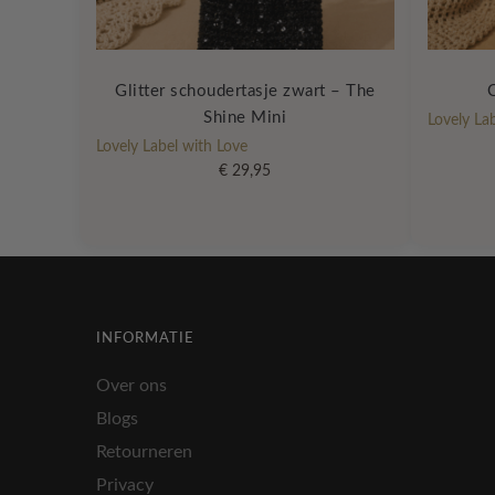
Glitter schoudertasje zwart – The
Shine Mini
Lovely La
Lovely Label with Love
€
29,95
INFORMATIE
Over ons
Blogs
Retourneren
Privacy