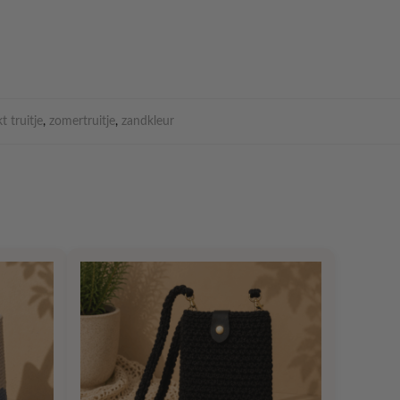
t truitje
,
zomertruitje
,
zandkleur