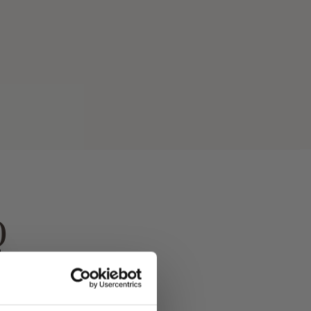
)
 opengewerkt, draag het