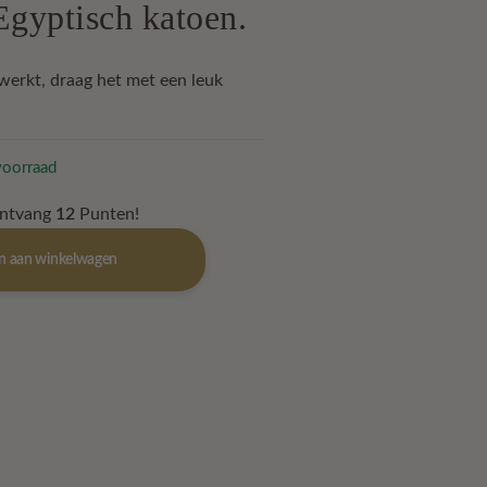
Egyptisch katoen.
5.
werkt, draag het met een leuk
voorraad
ontvang
12
Punten!
n aan winkelwagen