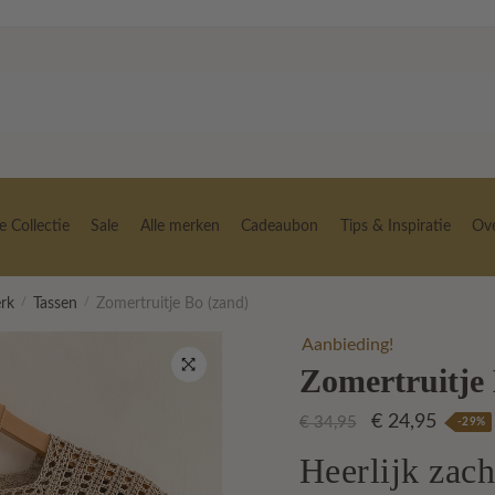
 Collectie
Sale
Alle merken
Cadeaubon
Tips & Inspiratie
Ov
erk
/
Tassen
/
Zomertruitje Bo (zand)
Aanbieding!
Zomertruitje
🔍
Oorspronkelij
Huidig
€
24,95
€
34,95
-29%
prijs
prijs
Heerlijk zach
was:
is: