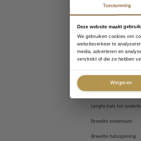
Toestemming
Oeko Tex
gecertificeer
Uitwasbaar op 30C.
Deze website maakt gebruik
We gebruiken cookies om cont
Met liefde handgemaa
websiteverkeer te analyseren
media, adverteren en analys
verstrekt of die ze hebben v
Afmetingen 
Weigeren
Breedte tot ok
Lengte hals tot ond
Breedte onderk
Breedte halsope