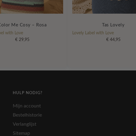
Color Me Cosy – Rosa
Tas Lovely
bel with Love
Lovely Label with Love
€
29,95
€
44,95
HULP NODIG?
Mijn account
Bestelhistorie
Verlanglijst
Sitemap