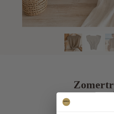
Zomertru
Heerlijk zacht zomertr
met een leuk hemdje e