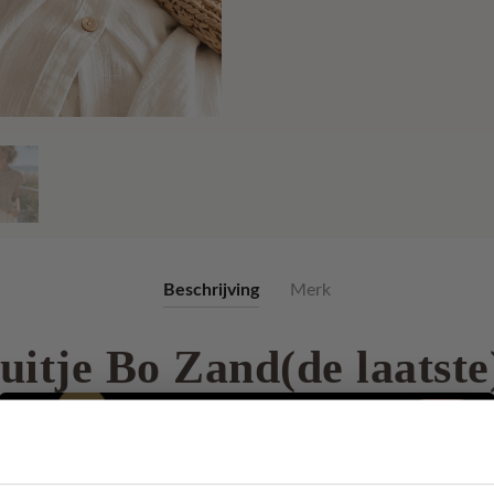
Beschrijving
Merk
itje Bo Zand(de laatste
uitje Bo (zand) gehaakt van Egyptisch katoen. Het patroontje is
ronder.